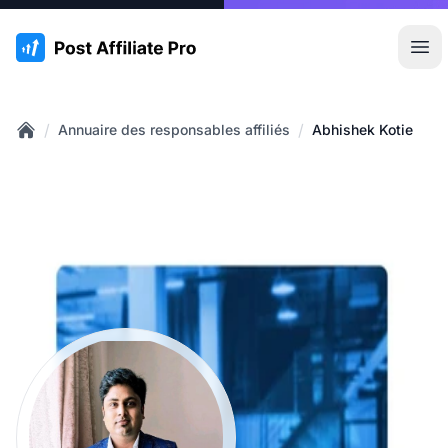
:site.title
Ouvr
/
/
Annuaire des responsables affiliés
Abhishek Kotie
Home