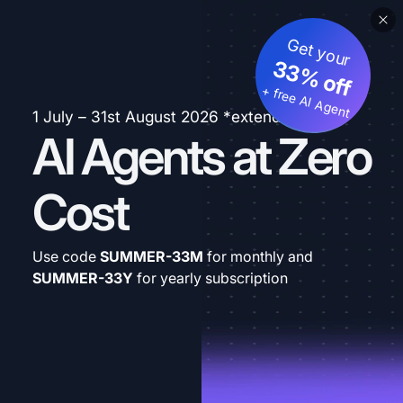
Get your
33% off
+ free AI Agent
1 July – 31st August 2026 *extended
AI Agents at Zero
Cost
Use code
SUMMER-33M
for monthly and
SUMMER-33Y
for yearly subscription