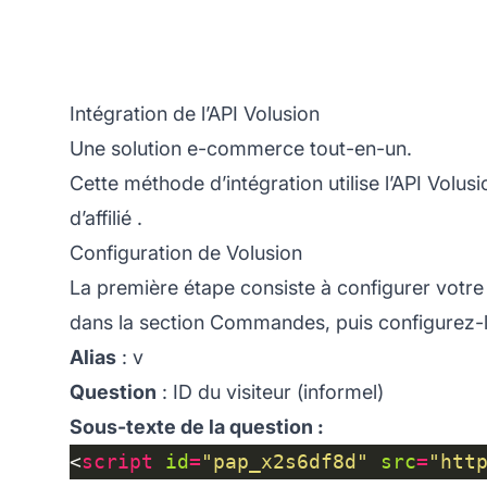
Intégration de l’API Volusion
Une solution e-commerce tout-en-un.
Cette méthode d’intégration utilise l’API Volus
d’affilié
.
Configuration de Volusion
La première étape consiste à configurer votr
dans la section Commandes, puis configurez-l
Alias
: v
Question
: ID du visiteur (informel)
Sous-texte de la question :
<
script
id
=
"pap_x2s6df8d"
src
=
"htt