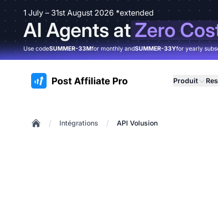
1 July – 31st August 2026 *extended
AI Agents at
Zero Cos
Use code
SUMMER-33M
for monthly and
SUMMER-33Y
for yearly subs
:site.title
Produit
Res
/
/
Intégrations
API Volusion
Home