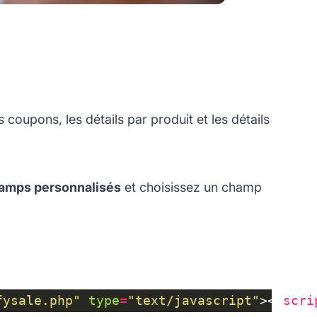
 coupons, les détails par produit et les détails
amps personnalisés
et choisissez un champ
fysale.php"
type
=
"text/javascript"
></
scri