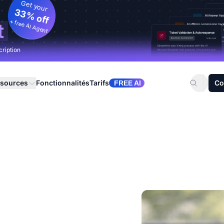
Get your
33% off
+ free AI Agent
t
cription
sources
Fonctionnalités
Tarifs
Co
FREE AI