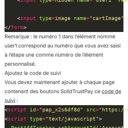
    <
input
type
=
image
name
=
"cartImage"
</
form
Remarque : le numéro 1 dans l’élément nommé
user1 correspond au numéro que vous avez saisi
à l’étape une comme numéro de l’élément
personnalisé.
Ajoutez le code de suivi
Vous devez maintenant ajouter à chaque page
contenant des boutons SolidTrustPay ce
code de
suivi
:
<
script
id
=
"pap_x2s6df8d"
src
=
"https://
<
script
type
=
"text/javascript"
PostAffTracker
.
setAccountId
(
'Account_