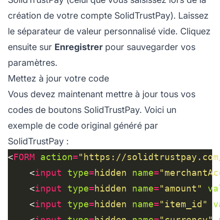
création de votre compte SolidTrustPay). Laissez
le séparateur de valeur personnalisé vide. Cliquez
ensuite sur
Enregistrer
pour sauvegarder vos
paramètres.
Mettez à jour votre code
Vous devez maintenant mettre à jour tous vos
codes de boutons SolidTrustPay. Voici un
exemple de code original généré par
SolidTrustPay :
<
FORM
action
=
"https://solidtrustpay.com
    <
input
type
=
hidden
name
=
"merchantAc
    <
input
type
=
hidden
name
=
"amount"
va
    <
input
type
=
hidden
name
=
"item_id"
v
    <
input
type
=
hidden
name
=
"currency"