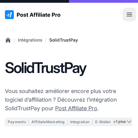
:site.title
Ouvr
/
/
Intégrations
SolidTrustPay
Home
SolidTrustPay
Vous souhaitez améliorer encore plus votre
logiciel d’affiliation ? Découvrez l’intégration
SolidTrustPay pour
Post Affiliate Pro
.
+1 plus
Payments
AffiliateMarketing
Integration
E-Wallet