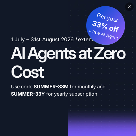
Get your
33% off
+ free AI Agent
1 July – 31st August 2026 *extended
AI Agents at Zero
Cost
Use code
SUMMER-33M
for monthly and
SUMMER-33Y
for yearly subscription