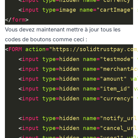
    <
input
type
=
image
name
=
"cartImage"
</
form
Vous devez maintenant mettre à jour tous les
codes de boutons comme ceci :
<
FORM
action
=
"https://solidtrustpay.com
    <
input
type
=
hidden
name
=
"testmode"
    <
input
type
=
hidden
name
=
"merchantAc
    <
input
type
=
hidden
name
=
"amount"
va
    <
input
type
=
hidden
name
=
"item_id"
v
    <
input
type
=
hidden
name
=
"currency"
    <
input
type
=
hidden
name
=
"notify_url
    <
input
type
=
hidden
name
=
"cancel_url
    <
input
type
=
hidden
name
=
"user1"
val