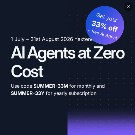
Get your
33% off
+ free AI Agent
1 July – 31st August 2026 *extended
AI Agents at Zero
Cost
Use code
SUMMER-33M
for monthly and
SUMMER-33Y
for yearly subscription