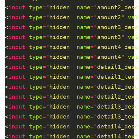
<
input
type
=
"hidden"
name
=
"amount2_desc
<
input
type
=
"hidden"
name
=
"amount2"
val
<
input
type
=
"hidden"
name
=
"amount3_desc
<
input
type
=
"hidden"
name
=
"amount3"
val
<
input
type
=
"hidden"
name
=
"amount4_desc
<
input
type
=
"hidden"
name
=
"amount4"
val
<
input
type
=
"hidden"
name
=
"detail1_desc
<
input
type
=
"hidden"
name
=
"detail1_text
<
input
type
=
"hidden"
name
=
"detail2_desc
<
input
type
=
"hidden"
name
=
"detail2_text
<
input
type
=
"hidden"
name
=
"detail3_desc
<
input
type
=
"hidden"
name
=
"detail3_text
<
input
type
=
"hidden"
name
=
"detail4_desc
<
input
type
=
"hidden"
name
=
"detail4_text