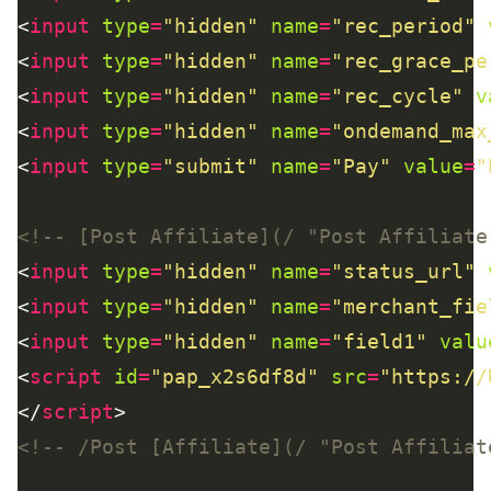
<
input
type
=
"hidden"
name
=
"rec_period"
<
input
type
=
"hidden"
name
=
"rec_grace_pe
<
input
type
=
"hidden"
name
=
"rec_cycle"
v
<
input
type
=
"hidden"
name
=
"ondemand_max
<
input
type
=
"submit"
name
=
"Pay"
value
=
"
<!-- [Post Affiliate](/ "Post Affiliate
<
input
type
=
"hidden"
name
=
"status_url"
<
input
type
=
"hidden"
name
=
"merchant_fie
<
input
type
=
"hidden"
name
=
"field1"
valu
<
script
id
=
"pap_x2s6df8d"
src
=
"https://
</
script
<!-- /Post [Affiliate](/ "Post Affiliat