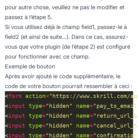
pour autre chose, veuillez ne pas le modifier et
passez à l’étape 5.
Si vous utilisez déjà le champ field1, passez-le à
field2 (et ainsi de suite…). Dans ce cas, assurez-
vous que votre plugin (de l’étape 2) est configuré
pour fonctionner avec ce champ.
Exemple de bouton
Après avoir ajouté le code supplémentaire, le
code de votre bouton pourrait ressembler à ceci :
<
form
action
=
"https://www.skrill.com/ap
<
input
type
=
"hidden"
name
=
"pay_to_email
<
input
type
=
"hidden"
name
=
"return_url_t
<
input
type
=
"hidden"
name
=
"cancel_url_t
<
input
type
=
"hidden"
name
=
"confirmation