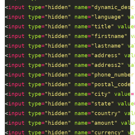
<
input
type
=
"hidden"
name
=
"dynamic_desc
<
input
type
=
"hidden"
name
=
"language"
va
<
input
type
=
"hidden"
name
=
"title"
value
<
input
type
=
"hidden"
name
=
"firstname"
v
<
input
type
=
"hidden"
name
=
"lastname"
va
<
input
type
=
"hidden"
name
=
"address"
val
<
input
type
=
"hidden"
name
=
"address2"
va
<
input
type
=
"hidden"
name
=
"phone_number
<
input
type
=
"hidden"
name
=
"postal_code"
<
input
type
=
"hidden"
name
=
"city"
value
=
<
input
type
=
"hidden"
name
=
"state"
value
<
input
type
=
"hidden"
name
=
"country"
val
<
input
type
=
"hidden"
name
=
"amount"
valu
<
input
type
=
"hidden"
name
=
"currency"
va