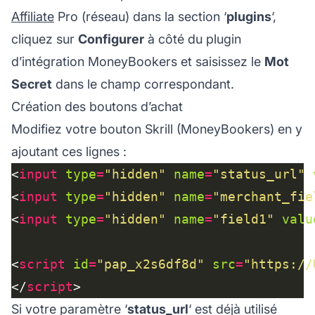
Affiliate
Pro (réseau) dans la section ‘
plugins
‘,
cliquez sur
Configurer
à côté du plugin
d’intégration MoneyBookers et saisissez le
Mot
Secret
dans le champ correspondant.
Création des boutons d’achat
Modifiez votre bouton Skrill (MoneyBookers) en y
ajoutant ces lignes :
<
input
type
=
"hidden"
name
=
"status_url"
<
input
type
=
"hidden"
name
=
"merchant_fie
<
input
type
=
"hidden"
name
=
"field1"
valu
<
script
id
=
"pap_x2s6df8d"
src
=
"https://
</
script
Si votre paramètre ‘
status_url
‘ est déjà utilisé