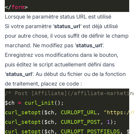
</
form
Lorsque le paramètre status URL est utilisé
Si votre paramètre ‘
status_url
‘ est déjà utilisé
pour autre chose, il vous suffit de définir le champ
marchand. Ne modifiez pas ‘
status_url
‘.
Enregistrez vos modifications dans le bouton,
puis éditez le script actuellement défini dans
‘
status_url
‘. Au début du fichier ou de la fonction
de traitement, placez ce code :
/* Post [Affiliate](/affiliate-marketin
$ch 
=
curl_init
curl_setopt
($ch, 
CURLOPT_URL
, 
"https://
curl_setopt
($ch, 
CURLOPT_POST
, 
1
curl_setopt
($ch, 
CURLOPT_POSTFIELDS