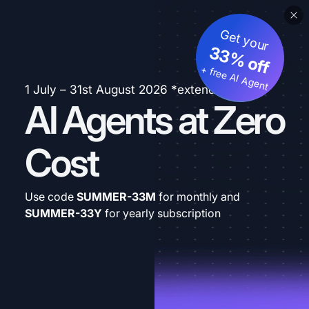
Get your
33% off
+ free AI Agent
1 July – 31st August 2026 *extended
AI Agents at Zero
Cost
Use code
SUMMER-33M
for monthly and
SUMMER-33Y
for yearly subscription