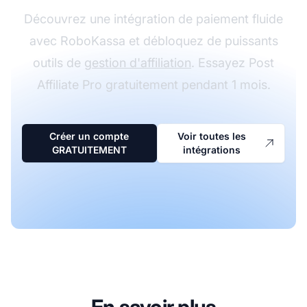
Découvrez une intégration de paiement fluide
avec RoboKassa et débloquez de puissants
outils de
gestion d'affiliation
. Essayez Post
Affiliate Pro gratuitement pendant 1 mois.
Créer un compte
Voir toutes les
GRATUITEMENT
intégrations
En savoir plus