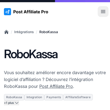
:site.title
Ouvr
/
/
Intégrations
RoboKassa
Home
RoboKassa
Vous souhaitez améliorer encore davantage votre
logiciel d’affiliation ? Découvrez l’intégration
RoboKassa pour
Post Affiliate Pro
.
RoboKassa
Integration
Payments
AffiliateSoftware
+1 plus