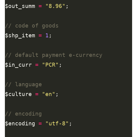
$out_summ 
=
"8.96"
$shp_item 
=
1
$in_curr 
=
"PCR"
$culture 
=
"en"
$encoding 
=
"utf-8"