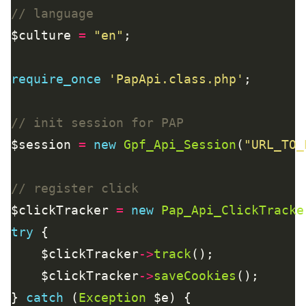
$culture 
=
"en"
require_once
'PapApi.class.php'
$session 
=
new
Gpf_Api_Session
(
"URL_TO_
$clickTracker 
=
new
Pap_Api_ClickTracke
try
    $clickTracker
->
track
    $clickTracker
->
saveCookies
} 
catch
 (
Exception