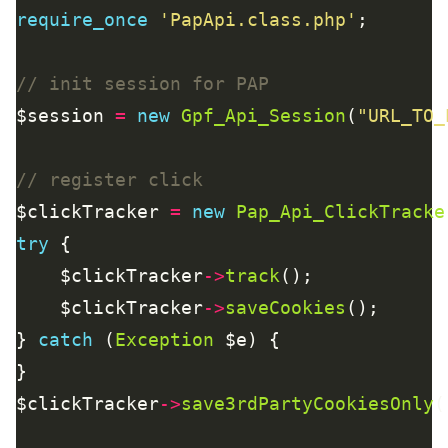
require_once
'PapApi.class.php'
$session 
=
new
Gpf_Api_Session
(
"URL_TO_
$clickTracker 
=
new
Pap_Api_ClickTracke
try
    $clickTracker
->
track
    $clickTracker
->
saveCookies
} 
catch
 (
Exception
$clickTracker
->
save3rdPartyCookiesOnly