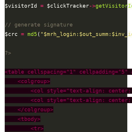
$visitorId 
=
 $clickTracker
->
getVisitorI
$crc 
=
md5
(
"
$mrh_login
:
$out_summ
:
$inv_i
?>