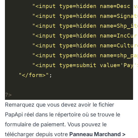
"<input type=hidden name=Desc v
"<input type=hidden name=Signat
"<input type=hidden name=Shp_it
"<input type=hidden name=IncCur
"<input type=hidden name=Cultur
"<input type=hidden name=shp_pa
"<input type=submit value='Pay'
"</form>"
?>
Remarquez que vous devez avoir le fichier
PapApi réel dans le répertoire où se trouve le
formulaire de paiement. Vous pouvez le
télécharger depuis votre
Panneau Marchand >