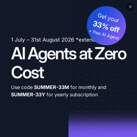
Get your
33% off
+ free AI Agent
1 July – 31st August 2026 *extended
AI Agents at Zero
Cost
Use code
SUMMER-33M
for monthly and
SUMMER-33Y
for yearly subscription