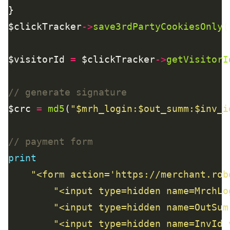
$clickTracker
->
save3rdPartyCookiesOnly
$visitorId 
=
 $clickTracker
->
getVisitorI
$crc 
=
md5
(
"
$mrh_login
:
$out_summ
:
$inv_i
print
"<form action='https://merchant.rob
"<input type=hidden name=MrchLo
"<input type=hidden name=OutSum
"<input type=hidden name=InvId 