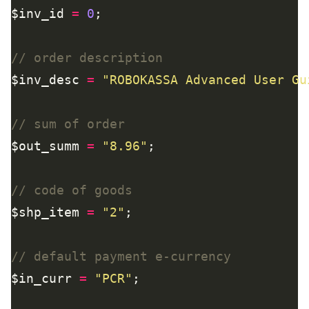
$inv_id 
=
0
$inv_desc 
=
"ROBOKASSA Advanced User Gu
$out_summ 
=
"8.96"
$shp_item 
=
"2"
$in_curr 
=
"PCR"