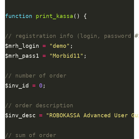
function
print_kassa
$mrh_login 
=
"demo"
$mrh_pass1 
=
"Morbid11"
$inv_id 
=
0
$inv_desc 
=
"ROBOKASSA Advanced User Gu