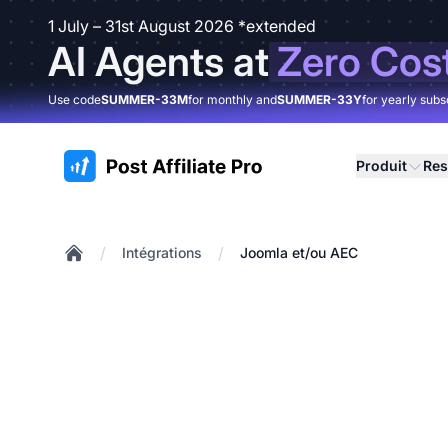
1 July – 31st August 2026 *extended
AI Agents at
Zero Cos
Use code
SUMMER-33M
for monthly and
SUMMER-33Y
for yearly subs
:site.title
Produit
Res
/
/
Intégrations
Joomla et/ou AEC
Home