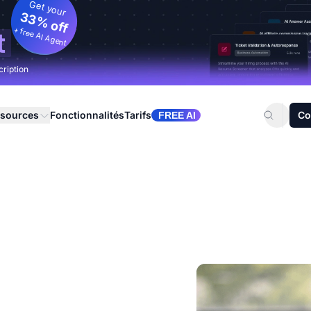
Get your
33% off
+ free AI Agent
t
cription
sources
Fonctionnalités
Tarifs
Co
FREE AI