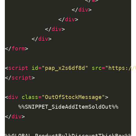
					</
div
				</
div
			</
div
		</
div
</
form
<
script
id
=
"pap_x2s6df8d"
src
=
"https://
</
script
<
div
class
=
"OutOfStockMessage"
</
div