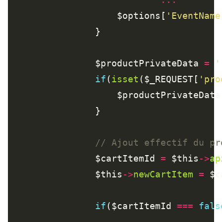
    				$options[
'EventName
    			$productPrivateData 
=
'
if
(
isset
($_REQUEST[
'pro
    				$productPrivateDat
    			$cartItemId 
=
 $this
->
ap
    			$this
->
newCartItem
=
if
($cartItemId 
===
fals
...