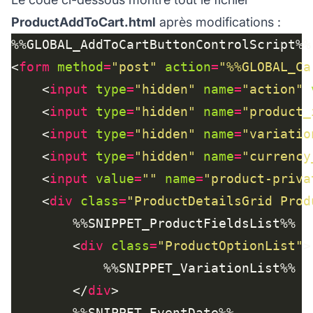
ProductAddToCart.html
après modifications :
<
form
method
=
"post"
action
=
"%%GLOBAL_Ca
	<
input
type
=
"hidden"
name
=
"action"
	<
input
type
=
"hidden"
name
=
"product_
	<
input
type
=
"hidden"
name
=
"variatio
	<
input
type
=
"hidden"
name
=
"currency
	<
input
value
=
""
name
=
"product-priva
	<
div
class
=
"ProductDetailsGrid Prod
		<
div
class
=
"ProductOptionList"
		</
div