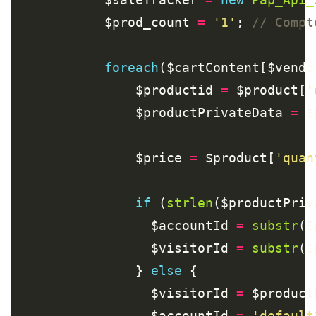
    		$prod_count 
=
'1'
; 
foreach
($cartContent[$vendo
    		    $productid 
=
 $product[
'
    		    $productPrivateData 
=
 $
    		    $price 
=
 $product[
'quan
if
 (
strlen
($productPriv
    			  $accountId 
=
substr
($
    			  $visitorId 
=
substr
($
    		    } 
else
    			  $visitorId 
=
    			  $accountId 
=
'default