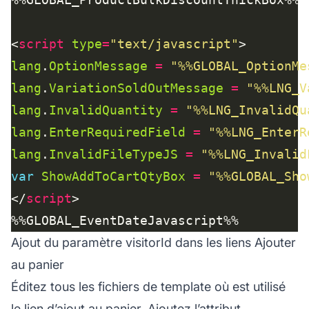
<
script
type
=
"text/javascript"
lang
.
OptionMessage
=
"%%GLOBAL_OptionMe
lang
.
VariationSoldOutMessage
=
"%%LNG_V
lang
.
InvalidQuantity
=
"%%LNG_InvalidQu
lang
.
EnterRequiredField
=
"%%LNG_EnterR
lang
.
InvalidFileTypeJS
=
"%%LNG_Invalid
var
ShowAddToCartQtyBox
=
"%%GLOBAL_Sho
</
script
Ajout du paramètre visitorId dans les liens Ajouter
au panier
Éditez tous les fichiers de template où est utilisé
le lien d’ajout au panier. Ajoutez l’attribut