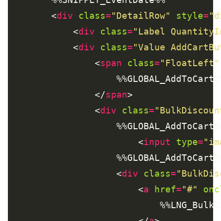
		<
div
class
=
"DetailRow"
style
=
"d
			<
div
class
=
"Label QuantityI
			<
div
class
=
"Value AddCartBu
				<
span
class
=
"FloatLeft"
				</
span
				<
div
class
=
"BulkDiscoun
						<
input
type
=
"im
					<
div
class
=
"BulkDis
						<
a
href
=
"#"
onc
						</
a