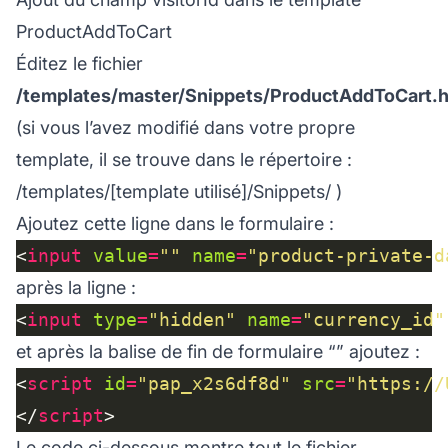
ProductAddToCart
Éditez le fichier
/templates/
master/Snippets/ProductAddToCart.h
(si vous l’avez modifié dans votre propre
template, il se trouve dans le répertoire :
/templates/[template utilisé]/Snippets/
)
Ajoutez cette ligne dans le formulaire :
<
input
value
=
""
name
=
"product-private-d
après la ligne :
<
input
type
=
"hidden"
name
=
"currency_id"
et après la balise de fin de formulaire “” ajoutez :
<
script
id
=
"pap_x2s6df8d"
src
=
"https://
</
script
Le code ci-dessous montre tout le fichier