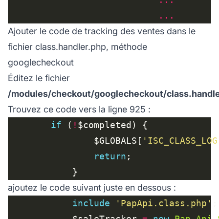
...
Ajouter le code de tracking des ventes dans le
fichier class.handler.php, méthode
googlecheckout
Éditez le fichier
/modules/checkout/googlecheckout/class.handle
Trouvez ce code vers la ligne 925 :
if
 (
!
    			$GLOBALS[
'ISC_CLASS_LOG
return
ajoutez le code suivant juste en dessous :
include
'PapApi.class.php'
    		$saleTracker 
=
new
Pap_Api_