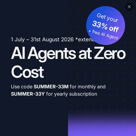
Get your
33% off
+ free AI Agent
1 July – 31st August 2026 *extended
AI Agents at Zero
Cost
Use code
SUMMER-33M
for monthly and
SUMMER-33Y
for yearly subscription