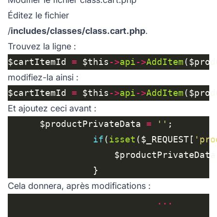
Éditez le fichier
/
includes/classes/class.cart.php
.
Trouvez la ligne :
$cartItemId 
=
 $this
->
api
->
AddItem
($prod
modifiez-la ainsi :
$cartItemId 
=
 $this
->
api
->
AddItem
($prod
Et ajoutez ceci avant :
      $productPrivateData 
=
''
if
(
isset
($_REQUEST[
'pro
                    $productPrivateData
Cela donnera, après modifications :
...
...