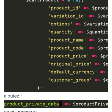
'product_id'
=>
'variation_id'
=>
'options'
=>
'quantity'
=>
'product_name'
=>
 $prod
'product_code'
=>
'product_price'
=>
'original_price'
=>
'default_currency'
=>
 $
'customer_group'
=>
ajoutez :
product_private_data
'
=>
ce qui donnera :