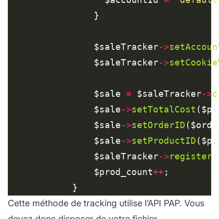
    		    $saleTracker
->
setAccoun
    		    $saleTracker
->
setCookie
    		    $sale 
=
 $saleTracker
->
c
    		    $sale
->
setTotalCost
    		    $sale
->
setOrderID
($orde
    		    $sale
->
setProductID
    		    $saleTracker
->
register
    		    $prod_count
++
Cette méthode de tracking utilise l’API PAP. Vous
devez donc disposer de votre fichier