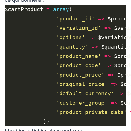
$cartProduct 
=
array
'product_id'
=>
'variation_id'
=>
'options'
=>
'quantity'
=>
'product_name'
=>
 $prod
'product_code'
=>
'product_price'
=>
'original_price'
=>
'default_currency'
=>
 $
'customer_group'
=>
'product_private_data'
Modifier le fichier class.cart.php