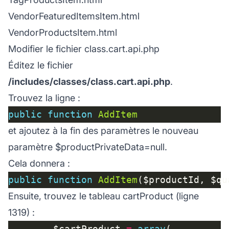
VendorFeaturedItemsItem.html
VendorProductsItem.html
Modifier le fichier class.cart.api.php
Éditez le fichier
/includes/classes/class.cart.api.php
.
Trouvez la ligne :
public
function
AddItem
et ajoutez à la fin des paramètres le nouveau
paramètre
$productPrivateData=null
.
Cela donnera :
public
function
AddItem
($productId, $qu
Ensuite, trouvez le tableau cartProduct (ligne
1319) :
        $cartProduct 
=
array