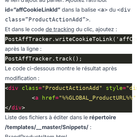
id=”affCookieLinkId”
dans la balise
<a>
du
<div
class=”ProductActionAdd”>
.
Et dans le code
de tracking
du clic, ajoutez :
après la ligne :
Le code ci-dessous montre le résultat après
modification :
<
div
class
=
"ProductActionAdd"
style
=
"di
		<
a
href
=
"%%GLOBAL_ProductURL%%"
</
div
Liste des fichiers à éditer dans le
répertoire
/templates/__master/Snippets/
:
BrandProductsItem.html