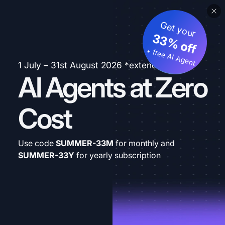
Get your
33% off
+ free AI Agent
1 July – 31st August 2026 *extended
AI Agents at Zero
Cost
Use code
SUMMER-33M
for monthly and
SUMMER-33Y
for yearly subscription