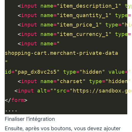
    <
input
name
=
"item_description_1"
ty
    <
input
name
=
"item_quantity_1"
type
=
    <
input
name
=
"item_price_1"
type
=
"hi
    <
input
name
=
"item_currency_1"
type
=
    <
input
name
=
"
id
=
"pap_dx8vc2s5"
type
=
"hidden"
value
=
"
    <
input
name
=
"charset"
type
=
"hidden"
   <
input
alt
=
""
src
=
"https://sandbox.go
</
form
Finaliser l’intégration
Ensuite, après vos boutons, vous devez ajouter