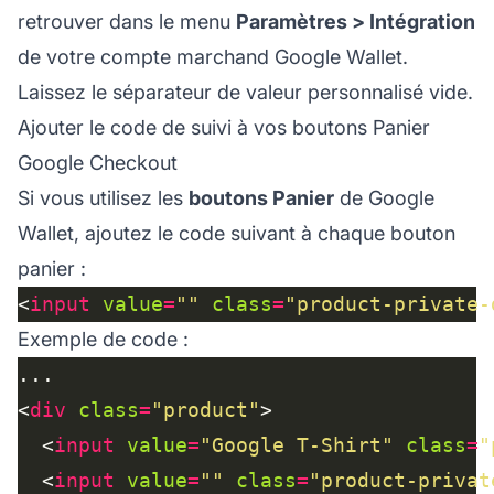
retrouver dans le menu
Paramètres > Intégration
de votre compte marchand Google Wallet.
Laissez le séparateur de valeur personnalisé vide.
Ajouter le code de suivi à vos boutons Panier
Google Checkout
Si vous utilisez les
boutons Panier
de Google
Wallet, ajoutez le code suivant à chaque bouton
panier :
<
input
value
=
""
class
=
"product-private-
Exemple de code :
<
div
class
=
"product"
  <
input
value
=
"Google T-Shirt"
class
=
"
  <
input
value
=
""
class
=
"product-privat