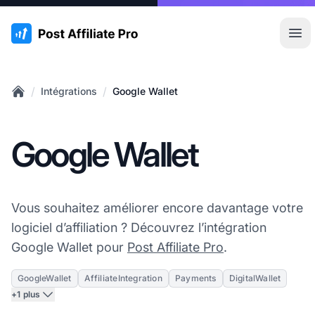
:site.title
Ouvr
/
/
Intégrations
Google Wallet
Home
Google Wallet
Vous souhaitez améliorer encore davantage votre
logiciel d’affiliation ? Découvrez l’intégration
Google Wallet pour
Post Affiliate Pro
.
GoogleWallet
AffiliateIntegration
Payments
DigitalWallet
+1 plus