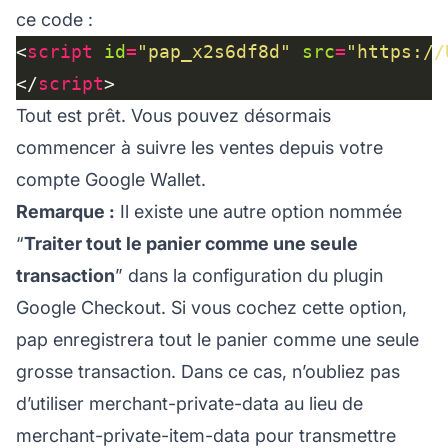
ce code :
<
script
id
=
"pap_x2s6df8d"
src
=
"https://
</
script
Tout est prêt. Vous pouvez désormais
commencer à suivre les ventes depuis votre
compte Google Wallet.
Remarque :
Il existe une autre option nommée
“
Traiter tout le panier comme une seule
transaction
” dans la configuration du plugin
Google Checkout. Si vous cochez cette option,
pap enregistrera tout le panier comme une seule
grosse transaction. Dans ce cas, n’oubliez pas
d’utiliser merchant-private-data au lieu de
merchant-private-item-data pour transmettre