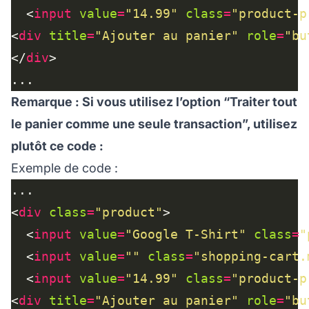
  <
input
value
=
"14.99"
class
=
"product-p
<
div
title
=
"Ajouter au panier"
role
=
"bu
</
div
Remarque : Si vous utilisez l’option “Traiter tout
le panier comme une seule transaction”, utilisez
plutôt ce code :
Exemple de code :
<
div
class
=
"product"
  <
input
value
=
"Google T-Shirt"
class
=
"
  <
input
value
=
""
class
=
"shopping-cart.
  <
input
value
=
"14.99"
class
=
"product-p
<
div
title
=
"Ajouter au panier"
role
=
"bu