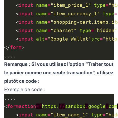
    <
input
name
=
"item_price_1"
type
=
"hi
    <
input
name
=
"item_currency_1"
type
=
    <
input
name
=
"shopping-cart.items.it
    <
input
name
=
"charset"
type
=
"hidden"
    <
input
alt
=
"Google Wallet"
src
=
"http
</
form
Remarque : Si vous utilisez l’option “Traiter tout
le panier comme une seule transaction”, utilisez
plutôt ce code :
Exemple de code :
<
formaction
="
https:
//
sandbox
.
google
.
com
    <
input
name
=
"item_name_1"
type
=
"hid