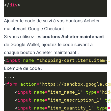
</
div
Ajouter le code de suivi à vos boutons Acheter
maintenant Google Checkout
Si vous utilisez les
boutons Acheter maintenant
de Google Wallet, ajoutez le code suivant à
chaque bouton Acheter maintenant :
<
input
name
=
"shopping-cart.items.item-1
Exemple de code :
<
form
action
=
"https://sandbox.google.co
    <
input
name
=
"item_name_1"
type
=
"hid
    <
input
name
=
"item_description_1"
ty
    <
input
name
=
"item_quantity_1"
type
=