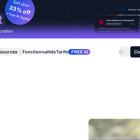
Get your
33% off
+ free AI Agent
t
cription
sources
Fonctionnalités
Tarifs
Co
FREE AI