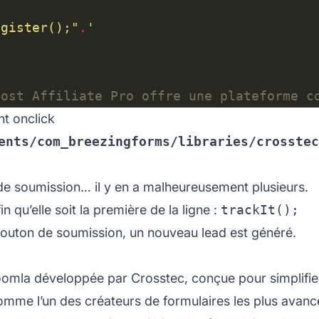
egister();"
.
nt onclick
ents/com_breezingforms/libraries/crosste
de soumission… il y en a malheureusement plusieurs.
n qu’elle soit la première de la ligne :
trackIt();
 bouton de soumission, un nouveau lead est généré.
mla développée par Crosstec, conçue pour simplifier l
 comme l’un des créateurs de formulaires les plus ava