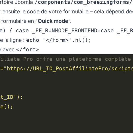
rtoire Joomla
/components/com_breezingforms/
 ensuite le code de votre formulaire – cela dépend des
formulaire en “
Quick mode
“.
e) { case _FF_RUNMODE_FRONTEND:case _FF_
 la ligne :
echo '</form>'.nl();
ne avec
</form>