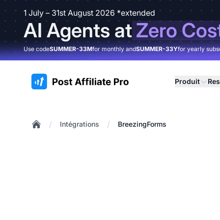
1 July – 31st August 2026 *extended
AI Agents at
Zero Cos
Use code
SUMMER-33M
for monthly and
SUMMER-33Y
for yearly subs
:site.title
Produit
Res
/
/
Intégrations
BreezingForms
Home