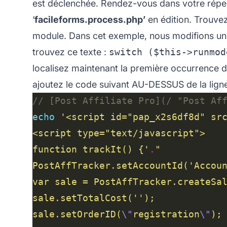
est déclenchée. Rendez-vous dans votre répe
‘
facileforms.process.php’
en édition. Trouvez
module. Dans cet exemple, nous modifions un 
trouvez ce texte :
switch ($this->runmod
localisez maintenant la première occurrence de
ajoutez le code suivant AU-DESSUS de la lig
echo
function trackIt() {'
.
sale.setOrderID(
\"
registration
\"