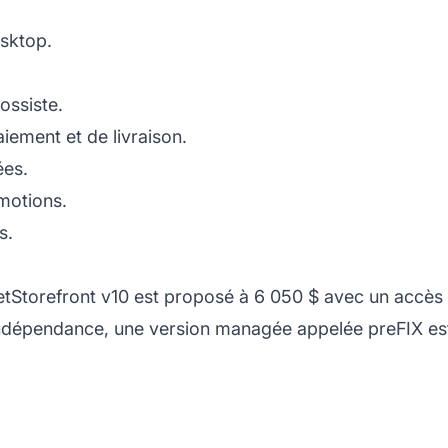
sktop.
ossiste.
aiement et de livraison.
ées.
motions.
s.
tStorefront v10 est proposé à 6 050 $ avec un accès
l’indépendance, une version managée appelée preFIX est