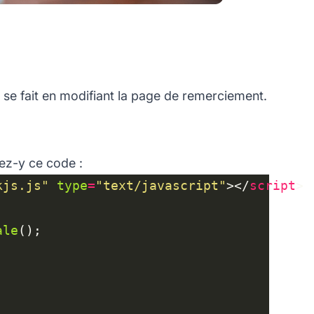
 se fait en modifiant la page de remerciement.
ez-y ce code :
kjs.js"
type
=
"text/javascript"
></
script
ale