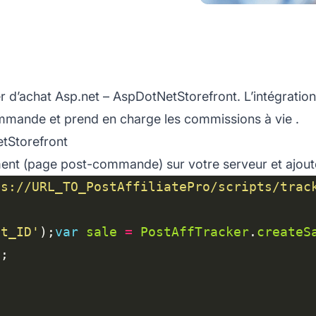
r d’achat Asp.net – AspDotNetStorefront. L’intégration
mande et prend en charge les
commissions à vie
.
tStorefront
ment (page post-commande) sur votre serveur et ajout
ps://URL_TO_PostAffiliatePro/scripts/trac
nt_ID'
);
var
sale
=
PostAffTracker
.
createS