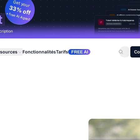
Get your
33% off
+ free AI Agent
t
cription
sources
Fonctionnalités
Tarifs
Co
FREE AI