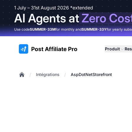
1 July – 31st August 2026 *extended
AI Agents at
Zero Cos
Use code
SUMMER-33M
for monthly and
SUMMER-33Y
for yearly subs
:site.title
Produit
Res
/
/
Intégrations
AspDotNetStorefront
Home