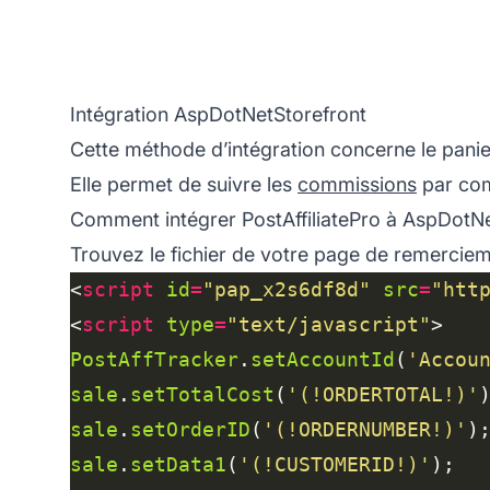
Intégration AspDotNetStorefront
Cette méthode d’intégration concerne le panie
Elle permet de suivre les
commissions
par com
Comment intégrer PostAffiliatePro à AspDotNe
Trouvez le fichier de votre page de remercie
<
script
id
=
"pap_x2s6df8d"
src
=
"htt
<
script
type
=
"text/javascript"
PostAffTracker
.
setAccountId
(
'Accou
sale
.
setTotalCost
(
'(!ORDERTOTAL!)'
sale
.
setOrderID
(
'(!ORDERNUMBER!)'
sale
.
setData1
(
'(!CUSTOMERID!)'