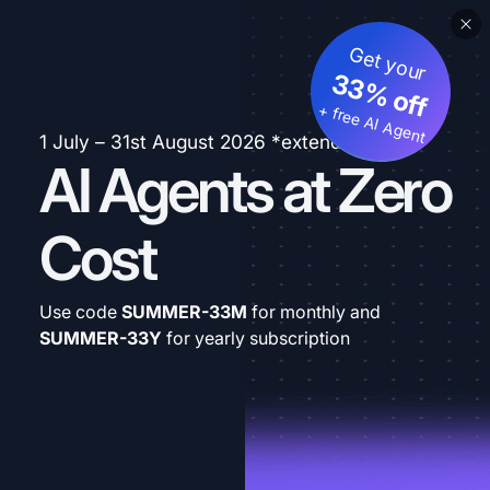
Get your
33% off
+ free AI Agent
1 July – 31st August 2026 *extended
AI Agents at Zero
Cost
Use code
SUMMER-33M
for monthly and
SUMMER-33Y
for yearly subscription