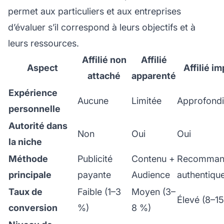
permet aux particuliers et aux entreprises
d’évaluer s’il correspond à leurs objectifs et à
leurs ressources.
Affilié non
Affilié
Aspect
Affilié i
attaché
apparenté
Expérience
Aucune
Limitée
Approfond
personnelle
Autorité dans
Non
Oui
Oui
la niche
Méthode
Publicité
Contenu +
Recommand
principale
payante
Audience
authentiqu
Taux de
Faible (1–3
Moyen (3–
Élevé (8–1
conversion
%)
8 %)