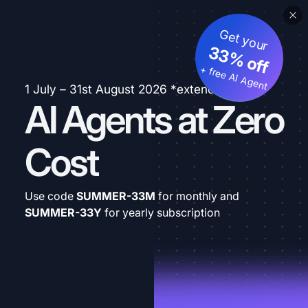
Get your
33% off
+ free AI Agent
1 July – 31st August 2026 *extended
AI Agents at Zero
Cost
Use code
SUMMER-33M
for monthly and
SUMMER-33Y
for yearly subscription