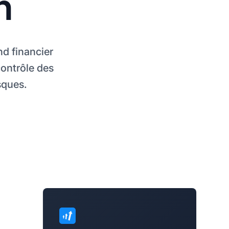
n
nd financier
ontrôle des
sques.