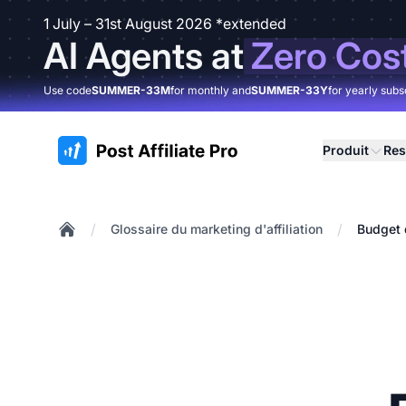
1 July – 31st August 2026 *extended
AI Agents at
Zero Cos
Use code
SUMMER-33M
for monthly and
SUMMER-33Y
for yearly subs
:site.title
Produit
Res
/
/
Glossaire du marketing d'affiliation
Budget 
Home