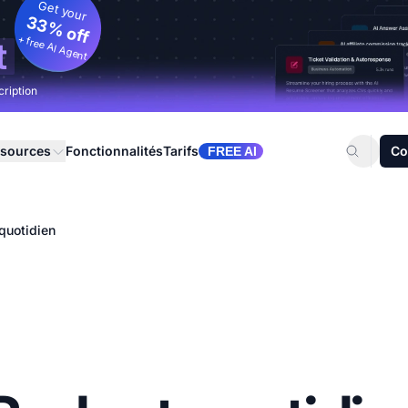
Get your
33% off
+ free AI Agent
t
cription
sources
Fonctionnalités
Tarifs
Co
FREE AI
quotidien