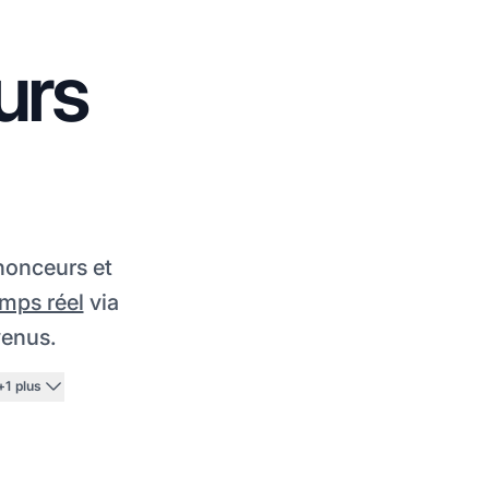
urs
nonceurs et
mps réel
via
venus.
+1 plus