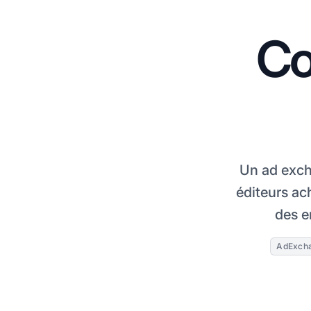
Co
Un ad exch
éditeurs ac
des e
AdExch