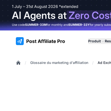
1 July – 31st August 2026 *extended
AI Agents at
Zero Cos
Use code
SUMMER-33M
for monthly and
SUMMER-33Y
for yearly subs
:site.title
Produit
Res
/
/
Glossaire du marketing d'affiliation
Ad Exch
Home