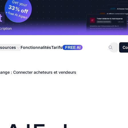
Get your
33% off
+ free AI Agent
t
cription
sources
Fonctionnalités
Tarifs
Co
FREE AI
ange : Connecter acheteurs et vendeurs