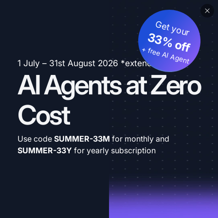
Get your
33% off
+ free AI Agent
1 July – 31st August 2026 *extended
AI Agents at Zero
Cost
Use code
SUMMER-33M
for monthly and
SUMMER-33Y
for yearly subscription