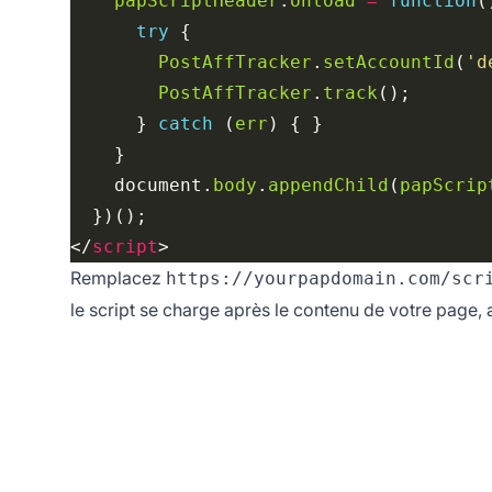
papScriptHeader
.
onload
=
function
try
PostAffTracker
.
setAccountId
(
'd
PostAffTracker
.
track
      } 
catch
 (
err
    document.
body
.
appendChild
(
papScrip
</
script
Remplacez
https://yourpapdomain.com/scr
le script se charge après le contenu de votre page, 