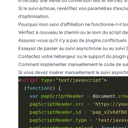
Effectuez une vente ou conversion test et vérifiez s
Si le suivi échoue, revérifiez vos paramètres d’exc
d’optimisation.
Pourquoi mon suivi d’affiliation ne fonctionne-t-il t
Vérifiez à nouveau le chemin ou le nom du script dans
Assurez-vous qu’il n’y a pas de plugins conflictue
Essayez de passer au suivi asynchrone ou au suivi S2
Contactez votre hébergeur ou le support du plugin
Comment implémenter manuellement le code de sui
Si vous devez insérer manuellement le suivi asynchr
<
script
type
=
"text/javascript"
  (
function
var
papScriptHeader
=
 document.
cre
papScriptHeader
.
src
=
'https://you
papScriptHeader
.
id
=
'pap_x2s6df8d
papScriptHeader
.
type
=
'text/javas