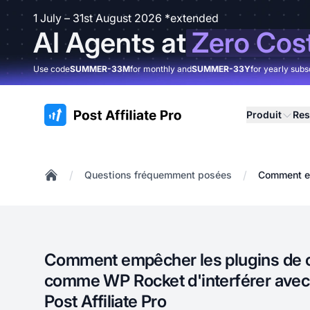
1 July – 31st August 2026 *extended
AI Agents at
Zero Cos
Use code
SUMMER-33M
for monthly and
SUMMER-33Y
for yearly subs
:site.title
Produit
Res
/
/
Questions fréquemment posées
Comment em
Home
Comment empêcher les plugins de
comme WP Rocket d'interférer avec l
Post Affiliate Pro