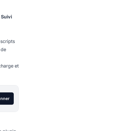
 Suivi
scripts
 de
charge et
onner