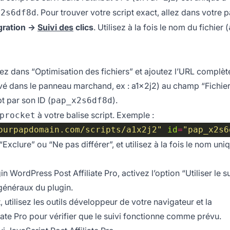
. Pour trouver votre script exact, allez dans votre
x2s6df8d
égration →
Suivi des
clics
. Utilisez à la fois le nom du fichier (
z dans “Optimisation des fichiers” et ajoutez l’URL complèt
uvé dans le panneau marchand, ex : a1x2j2) au champ “Fichie
t par son ID (
).
pap_x2s6df8d
à votre balise script. Exemple :
procket
ourpapdomain.com/scripts/a1x2j2"
id
=
"pap_x2s6
Exclure” ou “Ne pas différer”, et utilisez à la fois le nom uni
gin WordPress Post Affiliate Pro, activez l’option “Utiliser le su
généraux du plugin.
, utilisez les outils développeur de votre navigateur et la
iate Pro pour vérifier que le suivi fonctionne comme prévu.