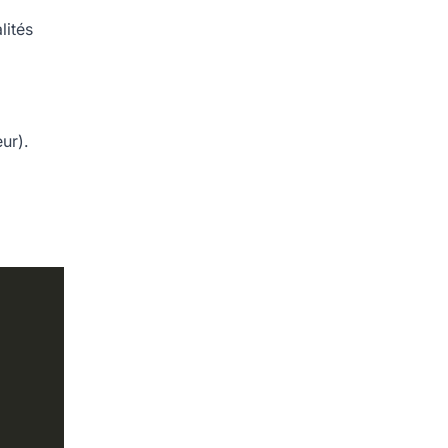
lités
ur).