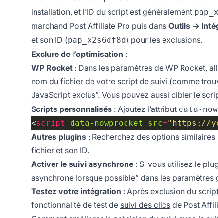
installation, et l’ID du script est généralement
pap_
marchand Post Affiliate Pro puis dans
Outils → Int
et son ID (
) pour les exclusions.
pap_x2s6df8d
Exclure de l’optimisation
:
WP Rocket
: Dans les paramètres de WP Rocket, alle
nom du fichier de votre script de suivi (comme tro
JavaScript exclus”. Vous pouvez aussi cibler le scrip
Scripts personnalisés
: Ajoutez l’attribut
data-now
<
script
data-nowprocket
src
=
"https://y
Autres plugins
: Recherchez des options similaires “
fichier et son ID.
Activer le suivi asynchrone
: Si vous utilisez le plu
asynchrone lorsque possible” dans les paramètres 
Testez votre intégration
: Après exclusion du script
fonctionnalité de test de
suivi des clics
de Post Affil