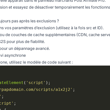
i elle apparaît dans le panneau marchand Post Affiliate Pro.
lusion et essayez de désactiver temporairement les fonctionna
oujours pas après les exclusions ?
 vos paramètres d’exclusion (utilisez à la fois src et ID).
ls ou de couches de cache supplémentaires (CDN, cache serve
S pour plus de fiabilité.
 pour un dépannage avancé.
vi asynchrone
one, utilisez le modèle de code suivant :
ateElement
(
'script'
rpapdomain.com/scripts/a1x2j2'
'
cript'