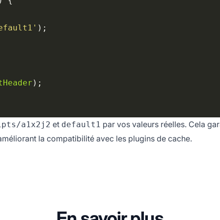
efault1'
tHeader
et
par vos valeurs réelles. Cela gar
ipts/a1x2j2
default1
améliorant la compatibilité avec les plugins de cache.
En savoir plus