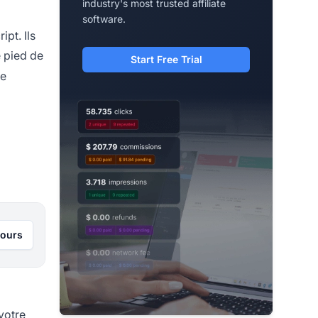
industry's most trusted affiliate
software.
pt. Ils
e pied de
Start Free Trial
se
jours
votre