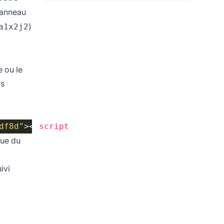
 panneau
)
a1x2j2
e ou le
rs
df8d"
></
script
que du
ivi