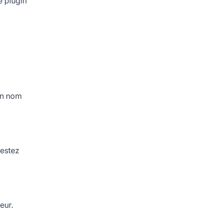
e plugin
son nom
testez
eur.