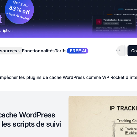
Get your
33% off
+ free AI Agent
t
cription
sources
Fonctionnalités
Tarifs
Co
FREE AI
pêcher les plugins de cache WordPress comme WP Rocket d'interfér
 cache WordPress
es scripts de suivi