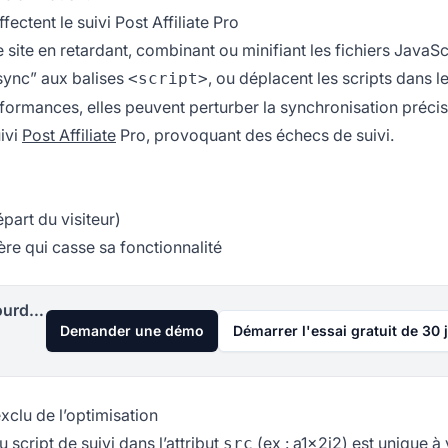
ctent le suivi Post Affiliate Pro
site en retardant, combinant ou minifiant les fichiers JavaScri
sync” aux balises
, ou déplacent les scripts dans l
<script>
formances, elles peuvent perturber la synchronisation préci
ivi
Post Affiliate
Pro, provoquant des échecs de suivi.
épart du visiteur)
ère qui casse sa fonctionnalité
Lancez votre programme d'affiliation aujourd'hui
Demander une démo
Démarrer l'essai gratuit de 30 
xclu de l’optimisation
 script de suivi dans l’attribut
(ex : a1x2j2) est unique à 
src