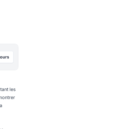
jours
ant les
montrer
la