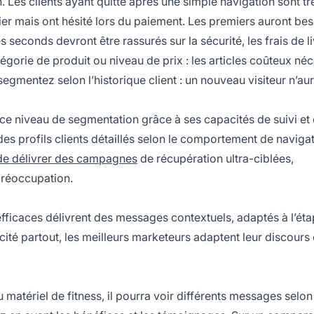
es clients ayant quitté après une simple navigation sont tr
nier mais ont hésité lors du paiement. Les premiers auront be
 seconds devront être rassurés sur la sécurité, les frais de l
égorie de produit ou niveau de prix : les articles coûteux néc
segmentez selon l’historique client : un nouveau visiteur n’au
 ce niveau de segmentation grâce à ses capacités de suivi et
es profils clients détaillés selon le comportement de navigat
de délivrer des campagnes
de récupération ultra-ciblées,
préoccupation.
fficaces délivrent des messages contextuels, adaptés à l’ét
cité partout, les meilleurs marketeurs adaptent leur discours
matériel de fitness, il pourra voir différents messages selon 