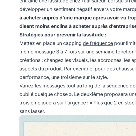
entraîne une lassitude chez l’utilisateur. Lorsqu’un cl
développer un sentiment négatif envers votre marq
à acheter auprès d’une marque après avoir vu tr
disent moins enclins à acheter auprès d’entreprise
Stratégies pour prévenir la lassitude :
Mettez en place un capping
de fréquence
pour limit
même message 3 à 7 fois sur une semaine fonctionne,
créations : changez les visuels, les accroches, les a
aspects du produit. Par exemple, pour des chaussures
performance, une troisième sur le style.
Variez les messages tout au long de la séquence de 
oublié quelque chose ». Le deuxième proposera une 
troisième jouera sur l’urgence : « Plus que 2 en sto
sans lasser.