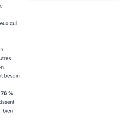
te
ceux qui
un
utres
on
nt besoin
t 76 %
tissent
%
, bien