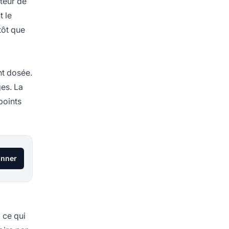
teur de
t le
tôt que
nt dosée.
ges. La
points
onner
 ce qui