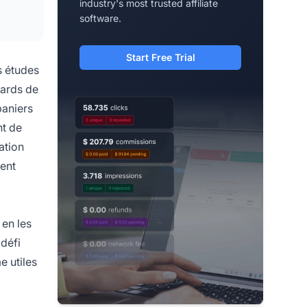
industry's most trusted affiliate
software.
Start Free Trial
s études
iards de
paniers
nt de
ation
ment
 en les
 défi
e utiles