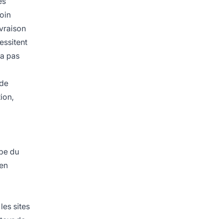
ès
soin
ivraison
essitent
ra pas
 de
ion,
ape du
 en
les sites