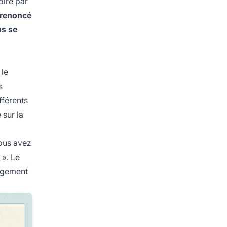
oire par
 renoncé
ns se
 le
s
fférents
 sur la
Vous avez
 ». Le
gagement