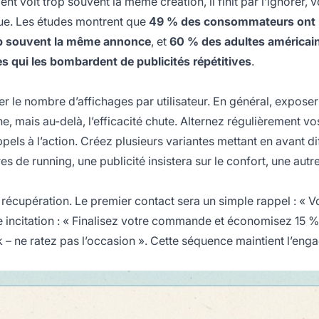
ient voit trop souvent la même création, il finit par l’ignorer, v
ue. Les études montrent que
49 % des consommateurs ont
op souvent la même annonce
, et
60 % des adultes américai
s qui les bombardent de publicités répétitives
.
er le nombre d’affichages par utilisateur. En général, exposer
 mais au-delà, l’efficacité chute. Alternez régulièrement vo
ppels à l’action. Créez plusieurs variantes mettant en avant di
 de running, une publicité insistera sur le confort, une autre
récupération. Le premier contact sera un simple rappel : « 
incitation : « Finalisez votre commande et économisez 15 %
ck – ne ratez pas l’occasion ». Cette séquence maintient l’en