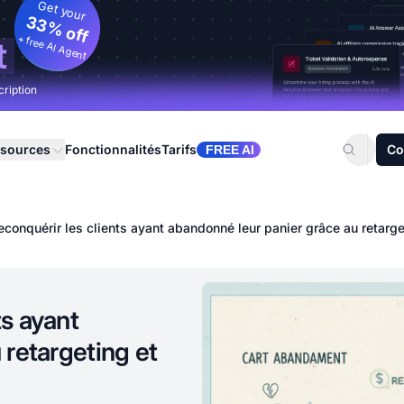
Get your
33% off
+ free AI Agent
t
cription
sources
Fonctionnalités
Tarifs
Co
FREE AI
onquérir les clients ayant abandonné leur panier grâce au retarge
s ayant
 retargeting et