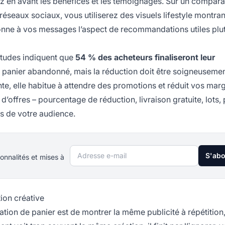
rez en avant les bénéfices et les témoignages. Sur un compara
 réseaux sociaux, vous utiliserez des visuels lifestyle montran
donne à vos messages l’aspect de recommandations utiles plu
s études indiquent que
54 % des acheteurs finaliseront leur
 panier abandonné, mais la réduction doit être soigneuseme
tante, elle habitue à attendre des promotions et réduit vos mar
d’offres – pourcentage de réduction, livraison gratuite, lots, 
rès de votre audience.
Adresse e-mail
S'ab
onnalités et mises à
tion créative
ation de panier est de montrer la même publicité à répétition,