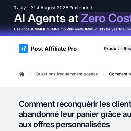
1 July – 31st August 2026 *extended
AI Agents at
Zero Cos
Use code
SUMMER-33M
for monthly and
SUMMER-33Y
for yearly subs
:site.title
Produit
Res
/
/
Questions fréquemment posées
Comment rec
Home
Comment reconquérir les client
abandonné leur panier grâce au
aux offres personnalisées