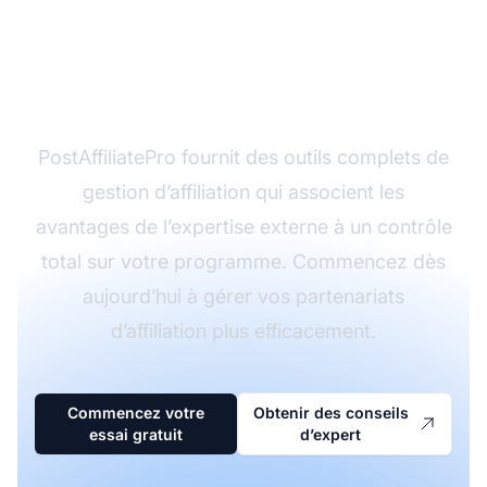
Prêt à optimiser votre
programme d’affiliation
?
PostAffiliatePro fournit des outils complets de
gestion d’affiliation qui associent les
avantages de l’expertise externe à un contrôle
total sur votre programme. Commencez dès
aujourd’hui à gérer vos partenariats
d’affiliation plus efficacement.
Commencez votre
Obtenir des conseils
essai gratuit
d’expert