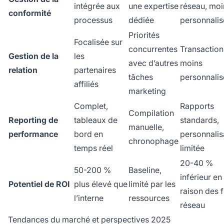
intégrée aux
une expertise
réseau, moi
conformité
processus
dédiée
personnalis
Priorités
Focalisée sur
concurrentes
Transaction
Gestion de la
les
avec d’autres
moins
relation
partenaires
tâches
personnalis
affiliés
marketing
Complet,
Rapports
Compilation
Reporting de
tableaux de
standards,
manuelle,
performance
bord en
personnalis
chronophage
temps réel
limitée
20-40 %
50-200 %
Baseline,
inférieur en
Potentiel de ROI
plus élevé que
limité par les
raison des f
l’interne
ressources
réseau
Tendances du marché et perspectives 2025