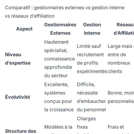
Comparatif : gestionnaires externes vs gestion interne
vs réseaux d’affiliation
Gestionnaires
Gestion
Réseau
Aspect
Externes
Interne
d’Affiliat
Hautement
Limité sauf
Large mais 
spécialisé,
Niveau
recrutement
entre de
connaissance
d’expertise
de profils
nombreux
approfondie
expérimentés
clients
du secteur
Excellente,
Difficile,
systèmes
nécessite
Bonne, moi
Évolutivité
conçus pour
d’embaucher
personnalis
la croissance
du personnel
Charges
Modèles à la
fixes
Frais et
Structure des