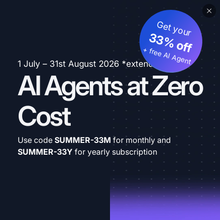
Get your
33% off
+ free AI Agent
1 July – 31st August 2026 *extended
AI Agents at Zero
Cost
Use code
SUMMER-33M
for monthly and
SUMMER-33Y
for yearly subscription