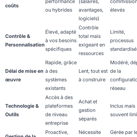
performance
(salaires,
commissio
coûts
ou hybrides
avantages,
élevés
logiciels)
Contrôle
Élevé, adapté
Limité,
Contrôle &
total mais
à vos besoins
processus
Personnalisation
exigeant en
spécifiques
standardisé
ressources
Rapide, grâce
Modéré, dé
Délai de mise en
à des
Lent, tout est
de la
œuvre
systèmes
à construire
configurati
existants
réseau
Accès à des
Achat et
Technologie &
plateformes
Inclus mais
gestion
Outils
de niveau
souvent lim
séparés
entreprise
Proactive,
Nécessite
Gérée par l
Gestion de la