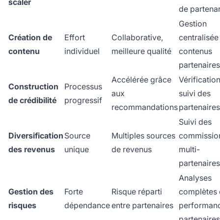
scaler
de partenar
Gestion
Création de
Effort
Collaborative,
centralisée
contenu
individuel
meilleure qualité
contenus
partenaires
Accélérée grâce
Vérification
Construction
Processus
aux
suivi des
de crédibilité
progressif
recommandations
partenaires
Suivi des
Diversification
Source
Multiples sources
commissio
des revenus
unique
de revenus
multi-
partenaires
Analyses
Gestion des
Forte
Risque réparti
complètes 
risques
dépendance
entre partenaires
performan
partenaires