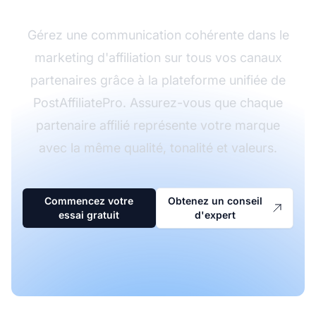
Gérez une communication cohérente dans le
marketing d'affiliation sur tous vos canaux
partenaires grâce à la plateforme unifiée de
PostAffiliatePro. Assurez-vous que chaque
partenaire affilié représente votre marque
avec la même qualité, tonalité et valeurs.
Commencez votre
Obtenez un conseil
essai gratuit
d'expert