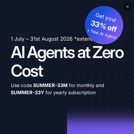
Get your
33% off
+ free AI Agent
1 July – 31st August 2026 *extended
AI Agents at Zero
Cost
Use code
SUMMER-33M
for monthly and
SUMMER-33Y
for yearly subscription