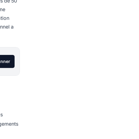
us de 50
une
ation
nnel a
onner
ps
ngements