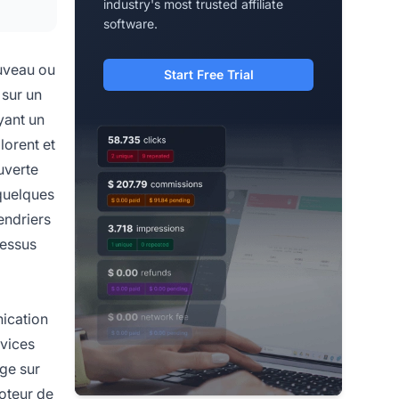
industry's most trusted affiliate
software.
uveau ou
Start Free Trial
 sur un
yant un
lorent et
uverte
 quelques
endriers
cessus
nication
rvices
ge sur
moteur de