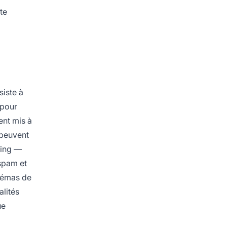
te
siste à
 pour
ent mis à
 peuvent
ping —
spam et
hémas de
alités
ue