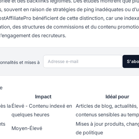
opriée et des backlinks légitimes. Des études montrent que pl
, souvent en raison de stratégies de ping inadéquates ou d’
PostAffiliatePro bénéficient de cette distinction, car une index
iation, des structures de commissions et du contenu promotio
 l’engagement des recruteurs.
Adresse e-mail
S'ab
onnalités et mises à
ce
Impact
Idéal pour
ès la
Élevé - Contenu indexé en
Articles de blog, actualités,
quelques heures
contenus sensibles au tem
nts
Mises à jour produits, cha
Moyen-Élevé
de politique