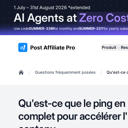
1 July – 31st August 2026 *extended
AI Agents at
Zero Cos
Use code
SUMMER-33M
for monthly and
SUMMER-33Y
for yearly subs
:site.title
Produit
Res
/
/
Questions fréquemment posées
Qu'est-ce 
Home
Qu'est-ce que le ping e
complet pour accélérer l