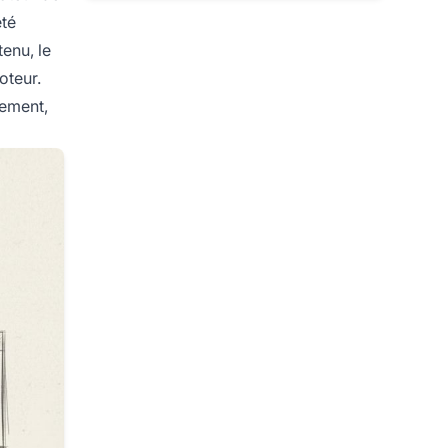
été
tenu, le
oteur.
cement,