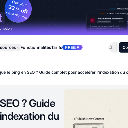
Get your
33% off
+ free AI Agent
t
cription
sources
Fonctionnalités
Tarifs
Co
FREE AI
que le ping en SEO ? Guide complet pour accélérer l'indexation du 
n SEO ? Guide
'indexation du