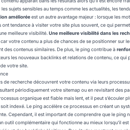
ntenu apparaît dans les résultats alors qu’il est encore frai
r les sujets sensibles au temps comme les actualités, les ten
ion améliorée
est un autre avantage majeur : lorsque les mo
s ont tendance à visiter votre site plus souvent, ce qui perme
ne meilleure visibilité.
Une meilleure visibilité dans les rec
 car votre contenu a plus de chances de se positionner sur l
t des contenus similaires. De plus, le ping contribue à
renfo
urs les nouveaux backlinks et relations de contenu, ce qui 
de votre site.
ence
urs de recherche découvrent votre contenu via leurs processu
consultant périodiquement votre sitemap ou en revisitant des p
rocessus organique est fiable mais lent, et il peut s’écouler p
soit indexé. Le ping accélère ce processus en créant un sys
tente. Cependant, il est important de comprendre que le ping 
un outil complémentaire qui fonctionne au mieux lorsqu’il est