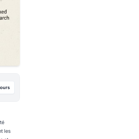
jours
té
t les