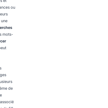
s et
dances ou
teurs
t une
herches
es mots-
rcer
peut
s
ages
lusieurs
tème de
ne
 associé