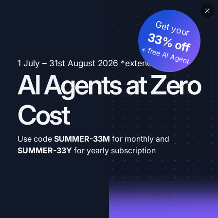
Get your
33% off
+ free AI Agent
1 July – 31st August 2026 *extended
AI Agents at Zero
Cost
Use code
SUMMER-33M
for monthly and
SUMMER-33Y
for yearly subscription