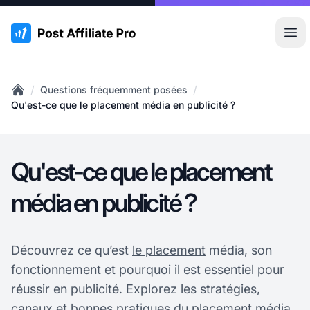
:site.title
Ouvr
/
/
Questions fréquemment posées
Home
Qu'est-ce que le placement média en publicité ?
Qu'est-ce que le placement
média en publicité ?
Découvrez ce qu’est
le placement
média, son
fonctionnement et pourquoi il est essentiel pour
réussir en publicité. Explorez les stratégies,
canaux et bonnes pratiques du placement média