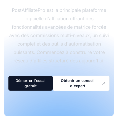
PostAffiliatePro est la principale plateforme
logicielle d'affiliation offrant des
fonctionnalités avancées de matrice forcée
avec des commissions multi-niveaux, un suivi
complet et des outils d'automatisation
puissants. Commencez à construire votre
réseau d'affiliés structuré dès aujourd'hui.
Démarrer l'essai
Obtenir un conseil
gratuit
d'expert