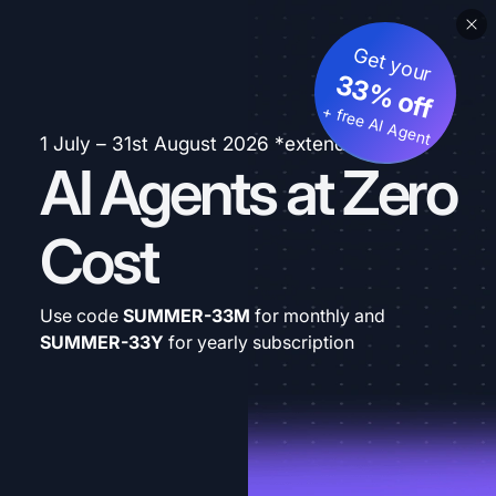
Get your
33% off
+ free AI Agent
1 July – 31st August 2026 *extended
AI Agents at Zero
Cost
Use code
SUMMER-33M
for monthly and
SUMMER-33Y
for yearly subscription