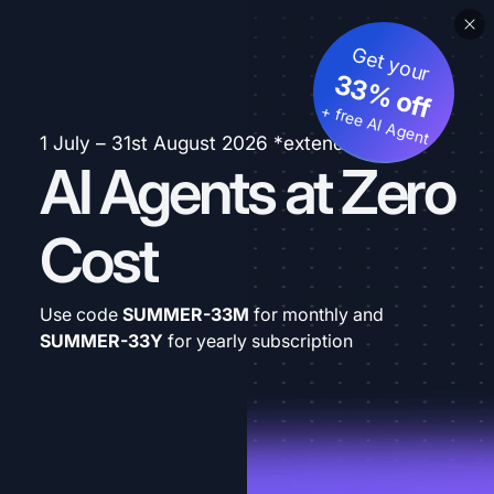
Get your
33% off
+ free AI Agent
1 July – 31st August 2026 *extended
AI Agents at Zero
Cost
Use code
SUMMER-33M
for monthly and
SUMMER-33Y
for yearly subscription