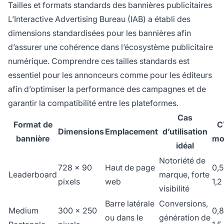
Tailles et formats standards des bannières publicitaires
L’Interactive Advertising Bureau (IAB) a établi des
dimensions standardisées pour les bannières afin
d’assurer une cohérence dans l’écosystème publicitaire
numérique. Comprendre ces tailles standards est
essentiel pour les annonceurs comme pour les éditeurs
afin d’optimiser la performance des campagnes et de
garantir la compatibilité entre les plateformes.
Cas
Format de
C
Dimensions
Emplacement
d’utilisation
bannière
mo
idéal
Notoriété de
728 x 90
Haut de page
0,5
Leaderboard
marque, forte
pixels
web
1,2
visibilité
Barre latérale
Conversions,
Medium
300 x 250
0,8
ou dans le
génération de