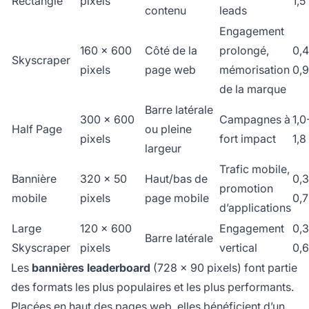
Rectangle
pixels
1,5
contenu
leads
Engagement
160 x 600
Côté de la
prolongé,
0,4
Skyscraper
pixels
page web
mémorisation
0,
de la marque
Barre latérale
300 x 600
Campagnes à
1,0
Half Page
ou pleine
pixels
fort impact
1,8
largeur
Trafic mobile,
Bannière
320 x 50
Haut/bas de
0,3
promotion
mobile
pixels
page mobile
0,
d’applications
Large
120 x 600
Engagement
0,3
Barre latérale
Skyscraper
pixels
vertical
0,
Les
bannières leaderboard
(728 x 90 pixels) font partie
des formats les plus populaires et les plus performants.
Placées en haut des pages web, elles bénéficient d’un