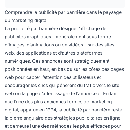
formes les plus anciennes et les plus courantes
de marketing digital et de
marketing
Comprendre la publicité par bannière dans le paysage
d'affiliation
, conçue pour accroître la notoriété
du marketing digital
de la marque, générer du trafic et augmenter
La publicité par bannière désigne l’affichage de
les conversions.
publicités graphiques—généralement sous forme
d’images, d’animations ou de vidéos—sur des sites
web, des applications et d’autres plateformes
numériques. Ces annonces sont stratégiquement
positionnées en haut, en bas ou sur les côtés des pages
web pour capter l’attention des utilisateurs et
encourager les clics qui génèrent du trafic vers le site
web ou la page d’atterrissage de l’annonceur. En tant
que l’une des plus anciennes formes de marketing
digital, apparue en 1994, la publicité par bannière reste
la pierre angulaire des stratégies publicitaires en ligne
et demeure l’une des méthodes les plus efficaces pour