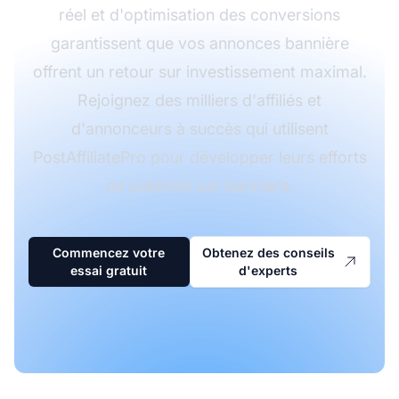
réel et d'optimisation des conversions
garantissent que vos annonces bannière
offrent un retour sur investissement maximal.
Rejoignez des milliers d'affiliés et
d'annonceurs à succès qui utilisent
PostAffiliatePro pour développer leurs efforts
de publicité par bannière.
Commencez votre
Obtenez des conseils
essai gratuit
d'experts