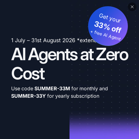
Get your
33% off
+ free AI Agent
1 July – 31st August 2026 *extended
AI Agents at Zero
Cost
Use code
SUMMER-33M
for monthly and
SUMMER-33Y
for yearly subscription