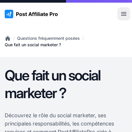
:site.title
Ouvr
/
/
Questions fréquemment posées
Home
Que fait un social marketer ?
Que fait un social
marketer ?
Découvrez le rôle du social marketer, ses
principales responsabilités, les compétences
requises et comment PostAffiliatePro aide à