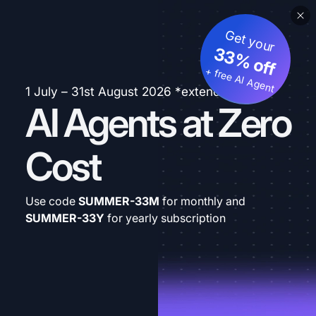
Get your
33% off
+ free AI Agent
1 July – 31st August 2026 *extended
AI Agents at Zero
Cost
Use code
SUMMER-33M
for monthly and
SUMMER-33Y
for yearly subscription