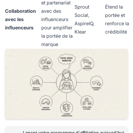
et partenariat
Sprout
Étend la
Collaboration
avec des
Social,
portée et
avec les
influenceurs
AspireIQ,
renforce la
influenceurs
pour amplifier
Klear
crédibilité
la portée de la
marque
Lancez votre programme d'affiliation aujourd'hui