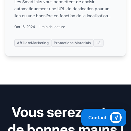
Les Smartlinks vous permettent de choisir
automatiquement une URL de destination pour un
lien ou une bannière en fonction de la localisation
géographique et de ...
Oct 16, 2024
1 min de lecture
AffiliateMarketing
PromotionalMaterials
+3
Vous serez entre
Contact
de bonnes mains !