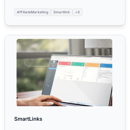
AffiliateMarketing
Smartlink
+3
SmartLinks
SmartLinks