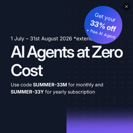
Get your
33% off
+ free AI Agent
1 July – 31st August 2026 *extended
AI Agents at Zero
Cost
Use code
SUMMER-33M
for monthly and
SUMMER-33Y
for yearly subscription