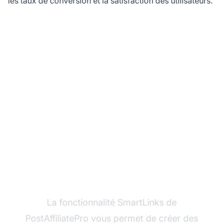
les taux de conversion et la satisfaction des utilisateurs.
Maximisez vos revenus
d’affiliation avec les
SmartLinks de
PostAffiliatePro
La fonctionnalité SmartLinks de
PostAffiliatePro vous permet de créer des