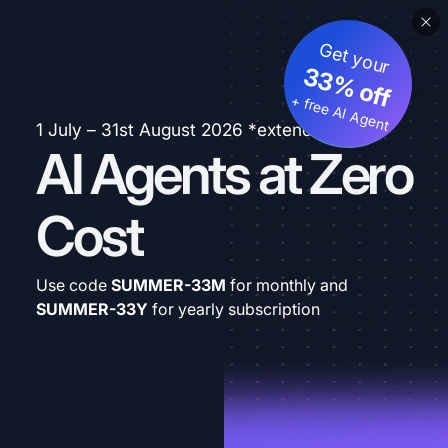
Get your
33% off
+ free AI Agent
1 July – 31st August 2026 *extended
AI Agents at Zero
Cost
Use code
SUMMER-33M
for monthly and
SUMMER-33Y
for yearly subscription