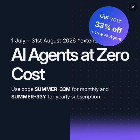
Get your
33% off
+ free AI Agent
1 July – 31st August 2026 *extended
AI Agents at Zero
Cost
Use code
SUMMER-33M
for monthly and
SUMMER-33Y
for yearly subscription