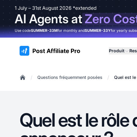
1 July – 31st August 2026 *extended
AI Agents at
Zero Cos
Use code
SUMMER-33M
for monthly and
SUMMER-33Y
for yearly subs
:site.title
Produit
Res
/
/
Questions fréquemment posées
Quel est le
Home
Quel est le rôle 