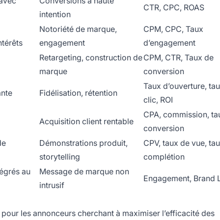
 avec
Conversions à haute
CTR, CPC, ROAS
intention
Notoriété de marque,
CPM, CPC, Taux
térêts
engagement
d’engagement
Retargeting, construction de
CPM, CTR, Taux de
marque
conversion
Taux d’ouverture, ta
ante
Fidélisation, rétention
clic, ROI
CPA, commission, ta
Acquisition client rentable
conversion
de
Démonstrations produit,
CPV, taux de vue, ta
storytelling
complétion
égrés au
Message de marque non
Engagement, Brand L
intrusif
 pour les annonceurs cherchant à maximiser l’efficacité des