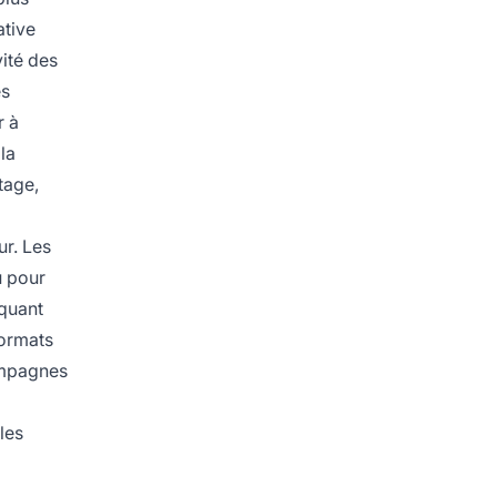
ative
ité des
es
r à
la
tage,
ur. Les
u pour
iquant
formats
campagnes
les