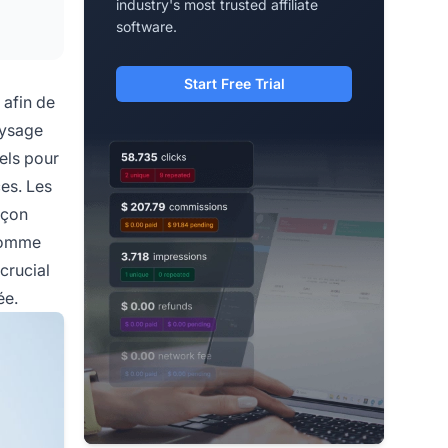
industry's most trusted affiliate
software.
Start Free Trial
 afin de
aysage
els pour
es. Les
açon
 comme
crucial
ée.