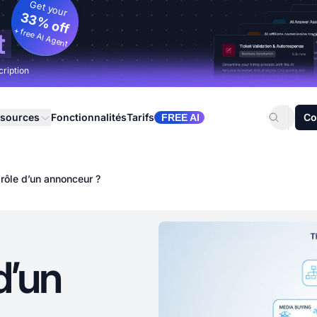
Get your
33% off
+ free AI Agent
t
cription
sources
Fonctionnalités
Tarifs
Co
FREE AI
 rôle d’un annonceur ?
d’un