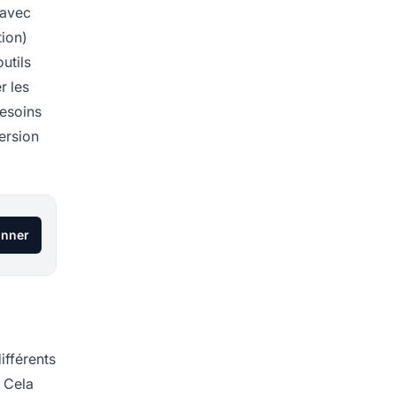
 avec
tion)
utils
r les
besoins
ersion
onner
ifférents
. Cela