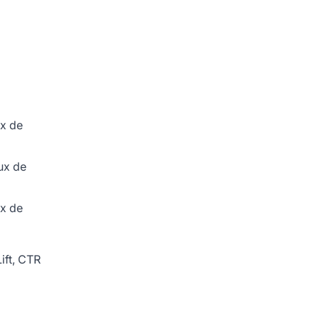
ux de
ux de
ux de
ift, CTR