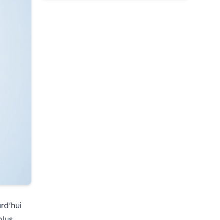
rd’hui
plus