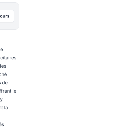
jours
ge
citaires
des
ché
s de
frant le
 y
t la
és