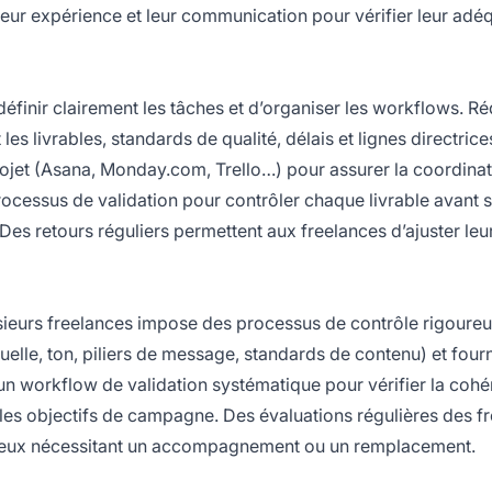
, leur expérience et leur communication pour vérifier leur adé
 définir clairement les tâches et d’organiser les workflows. R
es livrables, standards de qualité, délais et lignes directrice
ojet (Asana, Monday.com, Trello…) pour assurer la coordinati
cessus de validation pour contrôler chaque livrable avant 
. Des retours réguliers permettent aux freelances d’ajuster leur
lusieurs freelances impose des processus de contrôle rigoureu
uelle, ton, piliers de message, standards de contenu) et four
n workflow de validation systématique pour vérifier la cohé
c les objectifs de campagne. Des évaluations régulières des f
et ceux nécessitant un accompagnement ou un remplacement.