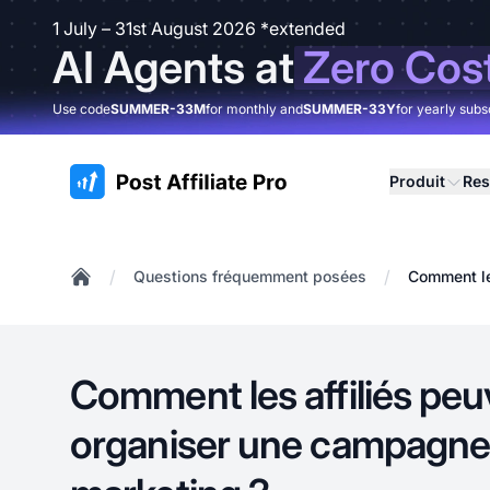
1 July – 31st August 2026 *extended
AI Agents at
Zero Cos
Use code
SUMMER-33M
for monthly and
SUMMER-33Y
for yearly subs
:site.title
Produit
Res
/
/
Questions fréquemment posées
Comment le
Home
Comment les affiliés peu
organiser une campagne