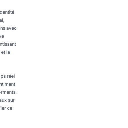
dentité
l,
ons avec
ve
ntissant
et la
ps réel
entiment
ormants.
aux sur
ier ce