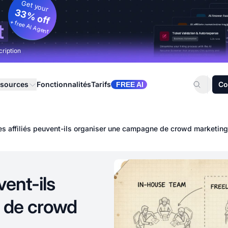
Get your
33% off
+ free AI Agent
t
cription
sources
Fonctionnalités
Tarifs
Co
FREE AI
s affiliés peuvent-ils organiser une campagne de crowd marketing
vent-ils
 de crowd