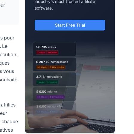
industry's most trusted affiliate
sur
software.
Start Free Trial
es pour
. Le
écution.
iques
es vous
souhaité
affiliés
leur
e chaque
atives