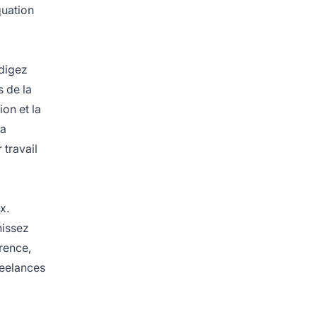
quation
édigez
s de la
on et la
sa
 travail
x.
nissez
rence,
reelances