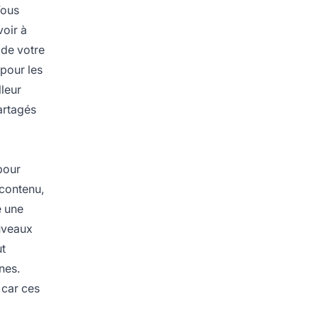
Vous
voir à
 de votre
 pour les
leur
partagés
pour
 contenu,
e une
ouveaux
ut
nes.
 car ces