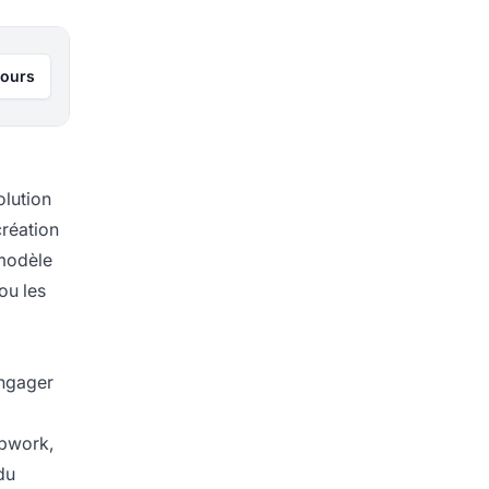
jours
olution
création
 modèle
ou les
engager
Upwork,
du