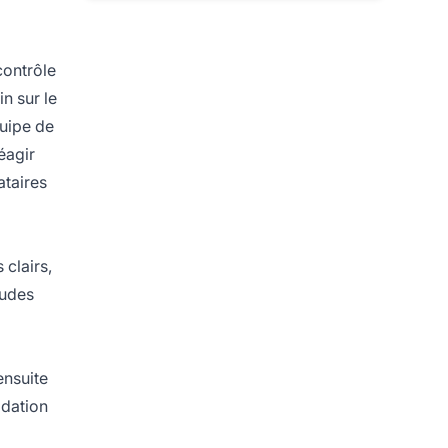
contrôle
n sur le
quipe de
éagir
ataires
 clairs,
tudes
ensuite
idation