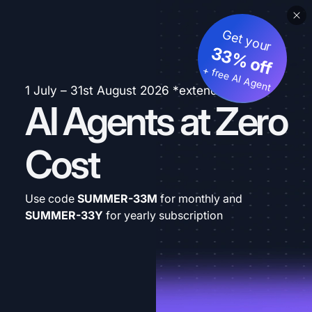
Get your
33% off
+ free AI Agent
1 July – 31st August 2026 *extended
AI Agents at Zero
Cost
Use code
SUMMER-33M
for monthly and
SUMMER-33Y
for yearly subscription