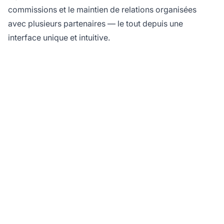
commissions et le maintien de relations organisées
avec plusieurs partenaires — le tout depuis une
interface unique et intuitive.
Maximisez la
performance de vos
campagnes d'affiliation
avec PostAffiliatePro