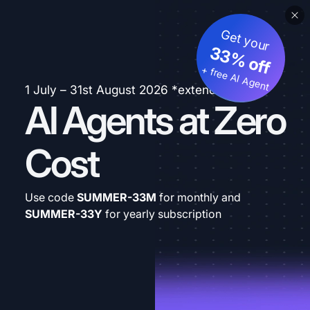
Get your
33% off
+ free AI Agent
1 July – 31st August 2026 *extended
AI Agents at Zero
Cost
Use code
SUMMER-33M
for monthly and
SUMMER-33Y
for yearly subscription