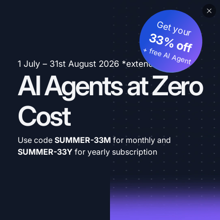
Get your
33% off
+ free AI Agent
1 July – 31st August 2026 *extended
AI Agents at Zero
Cost
Use code
SUMMER-33M
for monthly and
SUMMER-33Y
for yearly subscription