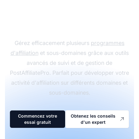
d'affiliation avec
PostAffiliatePro
Gérez efficacement plusieurs
programmes
d'affiliation
et sous-domaines grâce aux outils
avancés de suivi et de gestion de
PostAffiliatePro. Parfait pour développer votre
activité d'affiliation sur différents domaines et
sous-domaines.
Commencez votre
Obtenez les conseils
essai gratuit
d'un expert