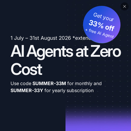
Get your
33% off
+ free AI Agent
1 July – 31st August 2026 *extended
AI Agents at Zero
Cost
Use code
SUMMER-33M
for monthly and
SUMMER-33Y
for yearly subscription