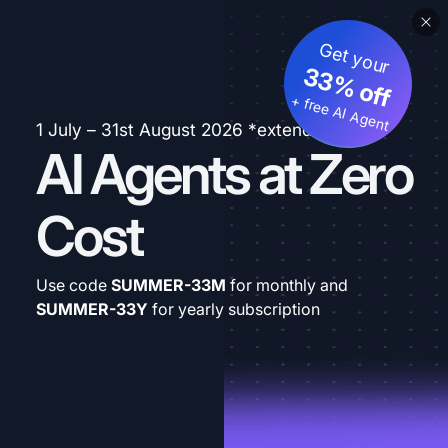
Get your
33% off
+ free AI Agent
1 July – 31st August 2026 *extended
AI Agents at Zero
Cost
Use code
SUMMER-33M
for monthly and
SUMMER-33Y
for yearly subscription