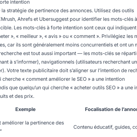
orte intention
 la stratégie de pertinence des annonces. Utilisez des outils
EMrush, Ahrefs et Ubersuggest pour identifier les mots-clés à
ible. Les mots-clés à forte intention sont ceux qui indiquen
acheter », « meilleur », « avis » ou « comment ». Privilégiez les
es, car ils sont généralement moins concurrentiels et ont un 
recherche est tout aussi important — les mots-clés se réparti
hant à s’informer), navigationnels (utilisateurs recherchant un
r). Votre texte publicitaire doit s’aligner sur l’intention de re
i cherche « comment améliorer le SEO » a une intention
ndis que quelqu’un qui cherche « acheter outils SEO » a une i
its et des prix.
Exemple
Focalisation de l’ann
améliorer la pertinence des
Contenu éducatif, guides, c
”