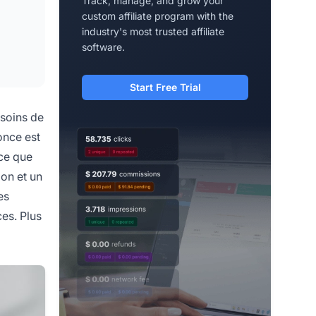
Track, manage, and grow your
custom affiliate program with the
industry's most trusted affiliate
software.
Start Free Trial
esoins de
once est
ce que
ion et un
es
es. Plus