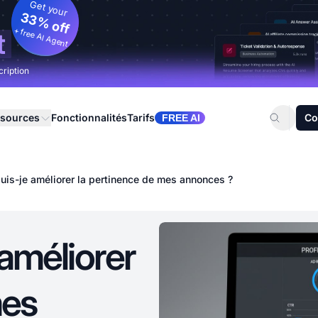
Get your
33% off
+ free AI Agent
t
cription
sources
Fonctionnalités
Tarifs
Co
FREE AI
is-je améliorer la pertinence de mes annonces ?
améliorer
mes