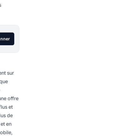
s
onner
ent sur
 que
e
une offre
lus et
lus de
 et en
obile,