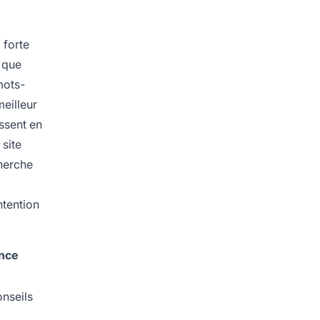
 forte
t que
 mots-
meilleur
ssent en
 site
cherche
ntention
once
onseils