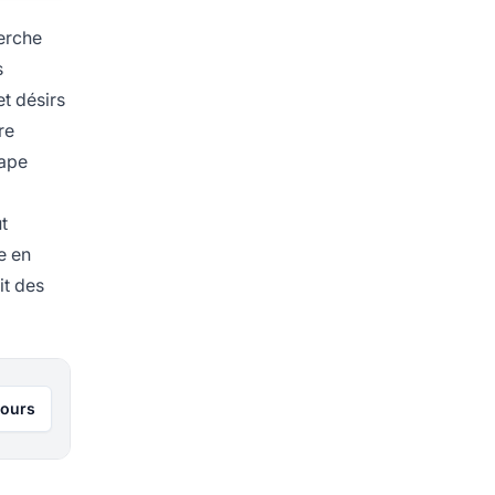
erche
s
et désirs
re
tape
t
e en
it des
jours