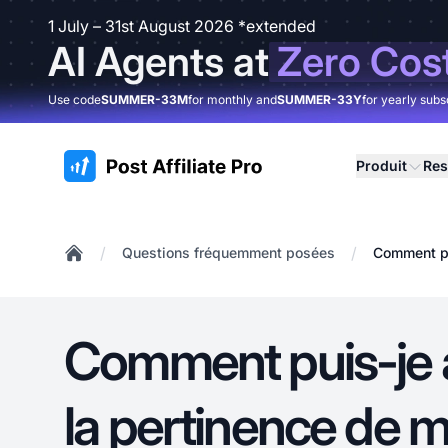
1 July – 31st August 2026 *extended
AI Agents at
Zero Cos
Use code
SUMMER-33M
for monthly and
SUMMER-33Y
for yearly subs
:site.title
Produit
Res
/
/
Questions fréquemment posées
Comment pu
Home
Comment puis-je 
la pertinence de 