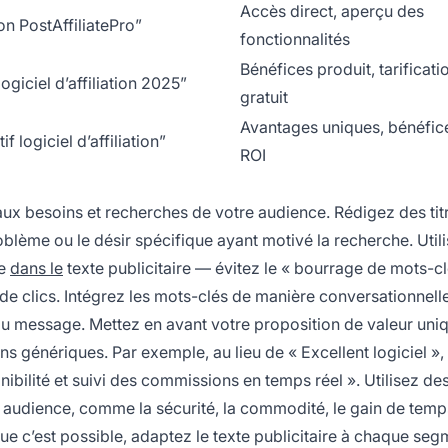
Accès direct, aperçu des
n PostAffiliatePro”
fonctionnalités
Bénéfices produit, tarificati
logiciel d’affiliation 2025”
gratuit
Avantages uniques, bénéfic
f logiciel d’affiliation”
ROI
 aux besoins et recherches de votre audience. Rédigez des tit
lème ou le désir spécifique ayant motivé la recherche. Util
he
dans le
texte publicitaire — évitez le « bourrage de mots-cl
 de clics. Intégrez les mots-clés de manière conversationnell
é du message. Mettez en avant votre proposition de valeur uni
s génériques. Par exemple, au lieu de « Excellent logiciel »,
onibilité et suivi des commissions en temps réel ». Utilisez de
audience, comme la sécurité, la commodité, le gain de temp
que c’est possible, adaptez le texte publicitaire à chaque seg