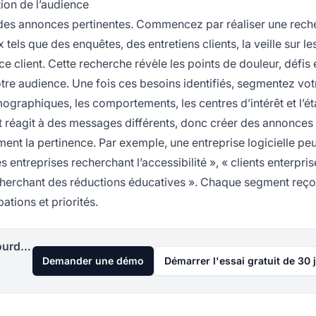
ion de l’audience
 des annonces pertinentes. Commencez par réaliser une rech
els que des enquêtes, des entretiens clients, la veille sur le
 client. Cette recherche révèle les points de douleur, défis 
otre audience. Une fois ces besoins identifiés, segmentez vot
mographiques, les comportements, les centres d’intérêt et l’é
t réagit à des messages différents, donc créer des annonces
t la pertinence. Par exemple, une entreprise logicielle peu
entreprises recherchant l’accessibilité », « clients enterpris
 cherchant des réductions éducatives ». Chaque segment reço
tions et priorités.
Lancez votre programme d'affiliation aujourd'hui
Demander une démo
Démarrer l'essai gratuit de 30 