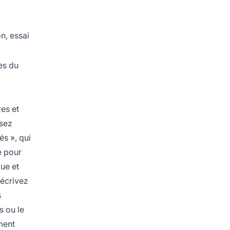
on, essai
es du
res et
isez
és », qui
e pour
que et
 écrivez
s
s ou le
ment