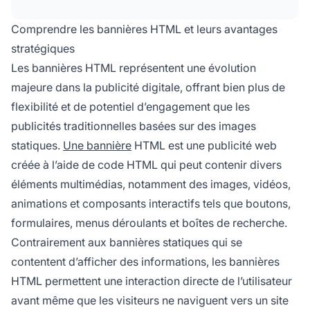
publicités statiques. Leur nature
personnalisable, leur rentabilité et leur capacité
Comprendre les bannières HTML et leurs avantages
à s'afficher sur plusieurs plateformes en font
stratégiques
un outil puissant pour les campagnes de
Les bannières HTML représentent une évolution
marketing digital.
majeure dans la publicité digitale, offrant bien plus de
flexibilité et de potentiel d’engagement que les
publicités traditionnelles basées sur des images
statiques.
Une bannière
HTML est une publicité web
créée à l’aide de code HTML qui peut contenir divers
éléments multimédias, notamment des images, vidéos,
animations et composants interactifs tels que boutons,
formulaires, menus déroulants et boîtes de recherche.
Contrairement aux bannières statiques qui se
contentent d’afficher des informations, les bannières
HTML permettent une interaction directe de l’utilisateur
avant même que les visiteurs ne naviguent vers un site