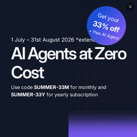
Get your
33% off
+ free AI Agent
1 July – 31st August 2026 *extended
AI Agents at Zero
Cost
Use code
SUMMER-33M
for monthly and
SUMMER-33Y
for yearly subscription