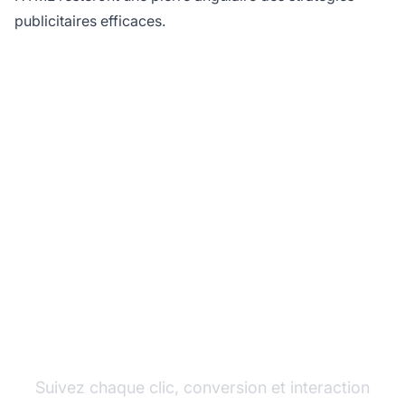
publicitaires efficaces.
Maximisez la
performance de vos
bannières avec
PostAffiliatePro
Suivez chaque clic, conversion et interaction