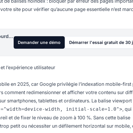
out de balises noindex : bloquer par erreur des pages importa
 votre site pour vérifier qu’aucune page essentielle n’est ma
Lancez votre programme d'affiliation aujourd'hui
Demander une démo
Démarrer l'essai gratuit de 30 
t l’expérience utilisateur
bile en 2025, car Google privilégie l’indexation mobile-first
urs comment redimensionner et afficher votre contenu sur dif
sur smartphones, tablettes et ordinateurs. La balise viewport
, qui
t="width=device-width, initial-scale=1.0">
eil et de fixer le niveau de zoom à 100 %. Sans cette balise
trop petit ou nécessiter un défilement horizontal sur mobile, 