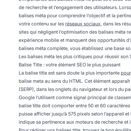
de recherche et l’engagement des utilisateurs. Lorsqu
balises méta pour comprendre l’objectif et la pertin
votre contenu sur les
réseaux sociaux
, dans les rés
sites qui négligent l’optimisation des balises méta 
expérience mobile et manquent des opportunités d’a
balises méta complète, vous établissez une base s
Les balises méta les plus critiques pour réussir son
Balise Title : votre élément SEO le plus puissant
La balise title est sans doute la plus importante
pour
balise meta au sens du HTML. Cet élément apparaît 
(SERP), dans les onglets du navigateur et lors du 
Google l’utilisent comme signal principal de classe
balise title doit comporter entre 50 et 60 caractères
puisse afficher jusqu’à 575 pixels selon l’appareil et
indique sa pertinence aux moteurs de recherche et in
Pour rédiger vos balises title, trouvez le bon équilibr