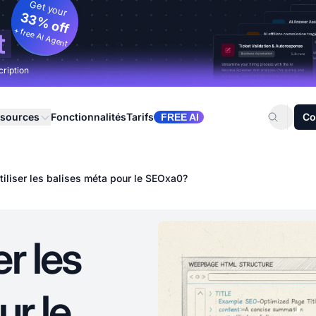
Get your
33% off
+ free AI Agent
t
cription
sources
Fonctionnalités
Tarifs
Co
FREE AI
iliser les balises méta pour le SEOxa0?
r les
ur le