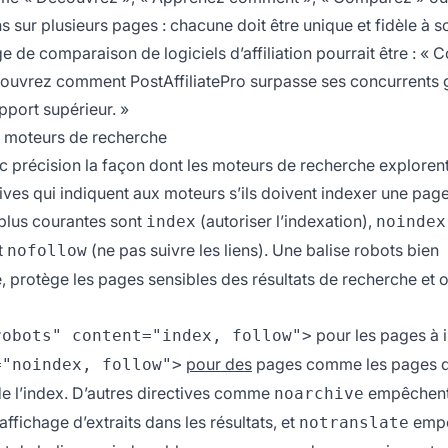
 sur plusieurs pages : chacune doit être unique et fidèle à s
 de comparaison de logiciels d’affiliation pourrait être : «
Découvrez comment PostAffiliatePro surpasse ses concurrents 
pport supérieur. »
s moteurs de recherche
c précision la façon dont les moteurs de recherche explorent
ives qui indiquent aux moteurs s’ils doivent indexer une page
s plus courantes sont
(autoriser l’indexation),
index
noindex
et
(ne pas suivre les liens). Une balise robots bien
nofollow
 protège les pages sensibles des résultats de recherche et 
pour les pages à 
robots" content="index, follow">
pour des
pages comme les pages 
="noindex, follow">
e l’index. D’autres directives comme
empêchent
noarchive
ffichage d’extraits dans les résultats, et
empê
notranslate