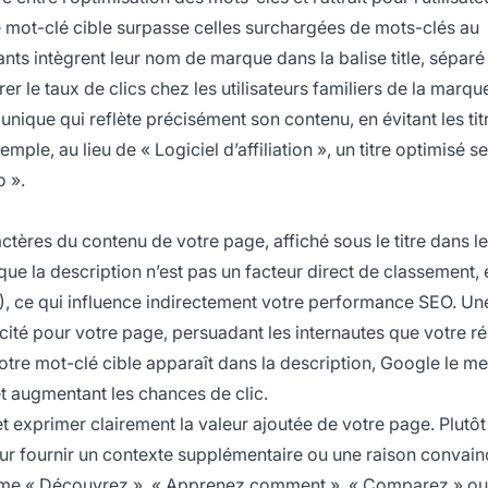
tre mot-clé cible surpasse celles surchargées de mots-clés au
ants intègrent leur nom de marque dans la balise title, séparé
orer le taux de clics chez les utilisateurs familiers de la marqu
 unique qui reflète précisément son contenu, en évitant les tit
e, au lieu de « Logiciel d’affiliation », un titre optimisé ser
o ».
tères du contenu de votre page, affiché sous le titre dans l
ue la description n’est pas un facteur direct de classement, 
TR), ce qui influence indirectement votre performance SEO. Un
ité pour votre page, persuadant les internautes que votre ré
otre mot-clé cible apparaît dans la description, Google le me
et augmentant les chances de clic.
 et exprimer clairement la valeur ajoutée de votre page. Plutô
 pour fournir un contexte supplémentaire ou une raison convai
 comme « Découvrez », « Apprenez comment », « Comparez » ou