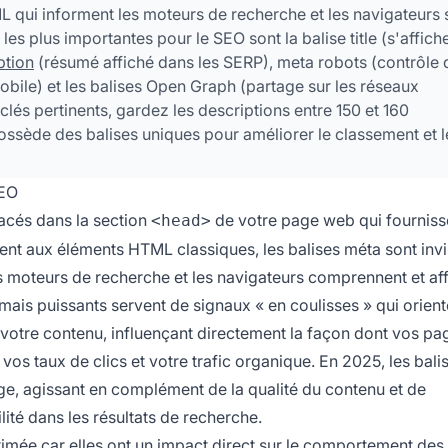
L qui informent les moteurs de recherche et les navigateurs 
es plus importantes pour le SEO sont la balise title (s'affich
ption
(résumé affiché dans les SERP), meta robots (contrôle 
mobile) et les balises Open Graph (partage sur les réseaux
lés pertinents, gardez les descriptions entre 150 et 160
ssède des balises uniques pour améliorer le classement et l
SEO
acés dans la section
de votre page web qui fourniss
<head>
nt aux éléments HTML classiques, les balises méta sont invi
es moteurs de recherche et les navigateurs comprennent et af
ais puissants servent de signaux « en coulisses » qui orient
 votre contenu, influençant directement la façon dont vos pa
 vos taux de clics et votre trafic organique. En 2025, les bal
ge, agissant en complément de la qualité du contenu et de
lité dans les résultats de recherche.
timée car elles ont un impact direct sur le comportement de