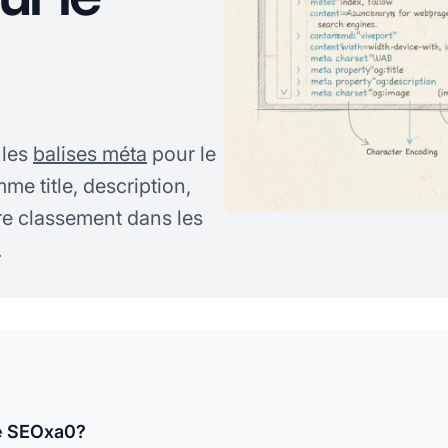
 les
balises méta
pour le
me title, description,
re classement dans les
.
le SEOxa0?