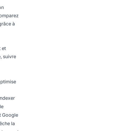
on
 Comparez
grâce à
 et
, suivre
optimise
indexer
de
 Google
che la