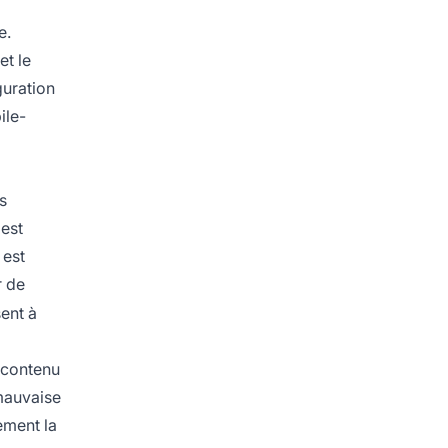
e.
et le
guration
ile-
s
 est
 est
r de
ent à
u contenu
mauvaise
ement la