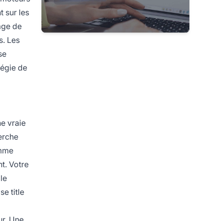
t sur les
age de
s. Les
se
tégie de
e vraie
erche
omme
t. Votre
le
se title
ur. Une