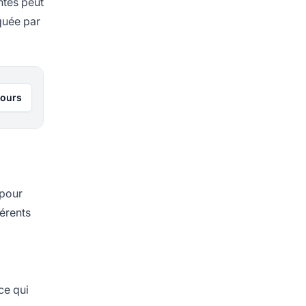
ntes peut
rquée par
jours
 pour
férents
ce qui