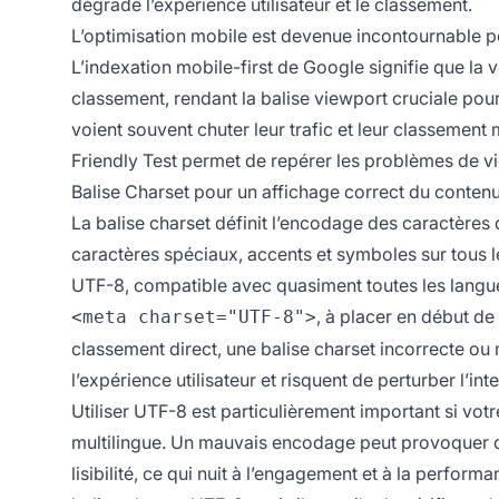
dégrade l’expérience utilisateur et le classement.
L’optimisation mobile est devenue incontournable po
L’indexation mobile-first de Google signifie que la v
classement, rendant la balise viewport cruciale pour 
voient souvent chuter leur trafic et leur classement m
Friendly Test permet de repérer les problèmes de vi
Balise Charset pour un affichage correct du conten
La balise charset définit l’encodage des caractères
caractères spéciaux, accents et symboles sur tous 
UTF-8, compatible avec quasiment toutes les langue
, à placer en début d
<meta charset="UTF-8">
classement direct, une balise charset incorrecte ou
l’expérience utilisateur et risquent de perturber l’i
Utiliser UTF-8 est particulièrement important si vot
multilingue. Un mauvais encodage peut provoquer du
lisibilité, ce qui nuit à l’engagement et à la perf