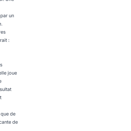
 par un
e.
res
ait :
es
elle joue
e
sultat
t
t que de
ncante de