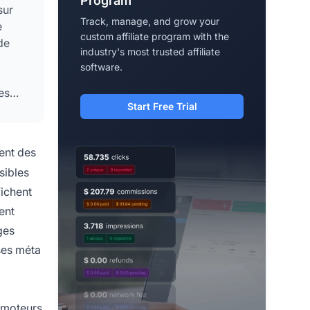
Program
sur
Track, manage, and grow your
e
custom affiliate program with the
de
industry's most trusted affiliate
software.
es
Start Free Trial
ent des
sibles
fichent
ent
ges
ises méta
s moteurs