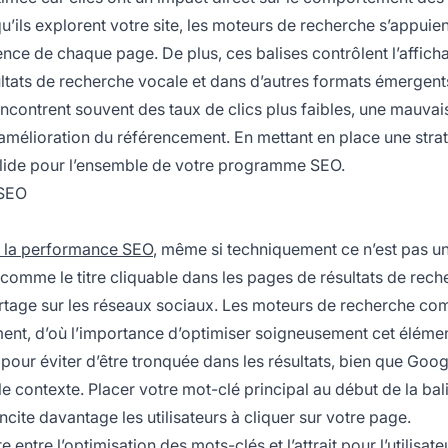
’ils explorent votre site, les moteurs de recherche s’appuien
ence de chaque page. De plus, ces balises contrôlent l’affich
ultats de recherche vocale et dans d’autres formats émergent
rencontrent souvent des taux de clics plus faibles, une mauvai
mélioration du référencement. En mettant en place une stra
olide pour l’ensemble de votre programme SEO.
 SEO
 la performance SEO
, même si techniquement ce n’est pas un
comme le titre cliquable dans les pages de résultats de rech
partage sur les réseaux sociaux. Les moteurs de recherche c
ment, d’où l’importance d’optimiser soigneusement cet élémen
 pour éviter d’être tronquée dans les résultats, bien que Goog
 le contexte. Placer votre mot-clé principal au début de la bali
cite davantage les utilisateurs à cliquer sur votre page.
e entre l’optimisation des mots-clés et l’attrait pour l’utilisate