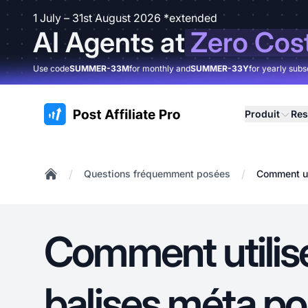
1 July – 31st August 2026 *extended
AI Agents at
Zero Cos
Use code
SUMMER-33M
for monthly and
SUMMER-33Y
for yearly subs
:site.title
Produit
Res
/
/
Questions fréquemment posées
Comment ut
Home
Comment utilise
balises méta po