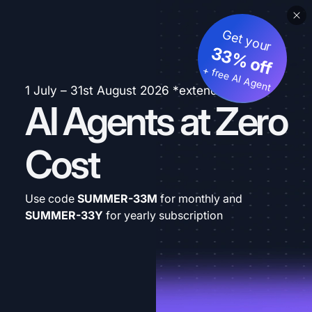
Get your
33% off
+ free AI Agent
1 July – 31st August 2026 *extended
AI Agents at Zero
Cost
Use code
SUMMER-33M
for monthly and
SUMMER-33Y
for yearly subscription