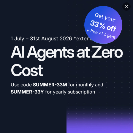
Get your
33% off
+ free AI Agent
1 July – 31st August 2026 *extended
AI Agents at Zero
Cost
Use code
SUMMER-33M
for monthly and
SUMMER-33Y
for yearly subscription