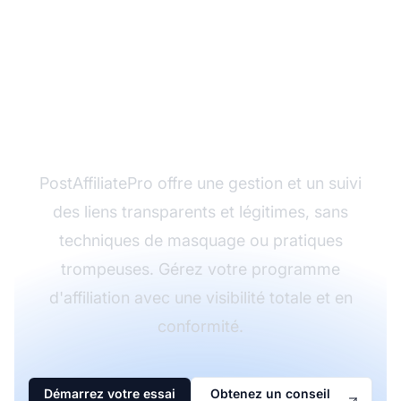
Protégez vos liens
d'affiliation avec
PostAffiliatePro
PostAffiliatePro offre une gestion et un suivi
des liens transparents et légitimes, sans
techniques de masquage ou pratiques
trompeuses. Gérez votre programme
d'affiliation avec une visibilité totale et en
conformité.
Démarrez votre essai
Obtenez un conseil