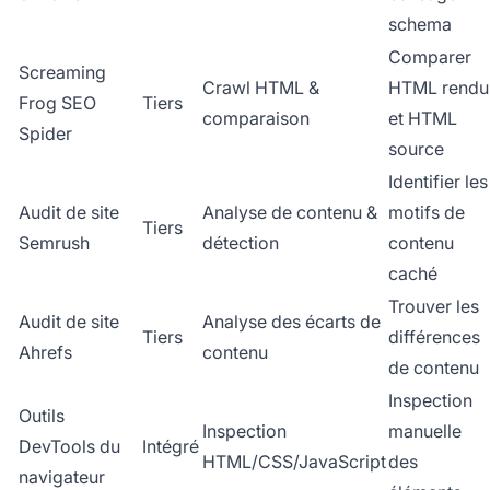
schema
Comparer
Screaming
Crawl HTML &
HTML rendu
Frog SEO
Tiers
comparaison
et HTML
Spider
source
Identifier les
Audit de site
Analyse de contenu &
motifs de
Tiers
Semrush
détection
contenu
caché
Trouver les
Audit de site
Analyse des écarts de
Tiers
différences
Ahrefs
contenu
de contenu
Inspection
Outils
Inspection
manuelle
DevTools du
Intégré
HTML/CSS/JavaScript
des
navigateur