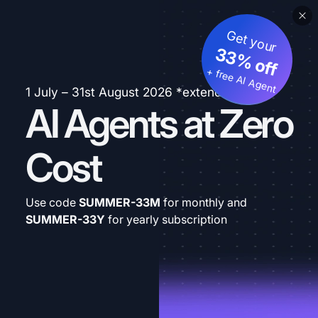
Get your
33% off
+ free AI Agent
1 July – 31st August 2026 *extended
AI Agents at Zero
Cost
Use code
SUMMER-33M
for monthly and
SUMMER-33Y
for yearly subscription