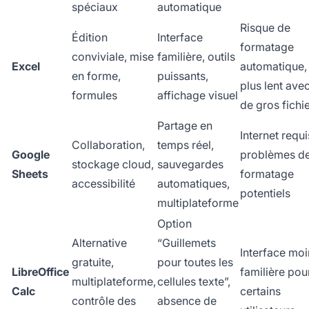
spéciaux
automatique
Risque de
Édition
Interface
formatage
conviviale, mise
familière, outils
Excel
automatique,
en forme,
puissants,
plus lent ave
formules
affichage visuel
de gros fichi
Partage en
Internet requi
Collaboration,
temps réel,
Google
problèmes d
stockage cloud,
sauvegardes
Sheets
formatage
accessibilité
automatiques,
potentiels
multiplateforme
Option
Alternative
“Guillemets
Interface moi
gratuite,
pour toutes les
LibreOffice
familière pou
multiplateforme,
cellules texte”,
Calc
certains
contrôle des
absence de