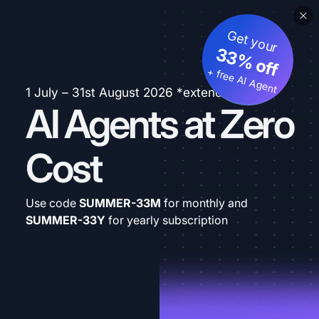
Get your
33% off
+ free AI Agent
1 July – 31st August 2026 *extended
AI Agents at Zero
Cost
Use code
SUMMER-33M
for monthly and
SUMMER-33Y
for yearly subscription