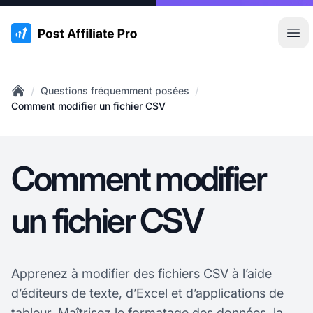
:site.title
Ouvr
/
/
Questions fréquemment posées
Home
Comment modifier un fichier CSV
Comment modifier
un fichier CSV
Apprenez à modifier des
fichiers CSV
à l’aide
d’éditeurs de texte, d’Excel et d’applications de
tableur. Maîtrisez le formatage des données, la