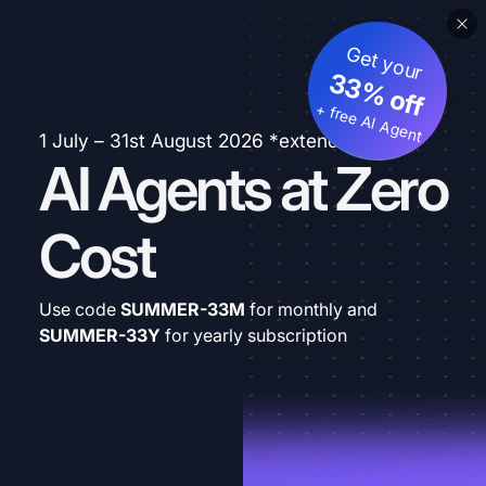
Get your
33% off
+ free AI Agent
1 July – 31st August 2026 *extended
AI Agents at Zero
Cost
Use code
SUMMER-33M
for monthly and
SUMMER-33Y
for yearly subscription