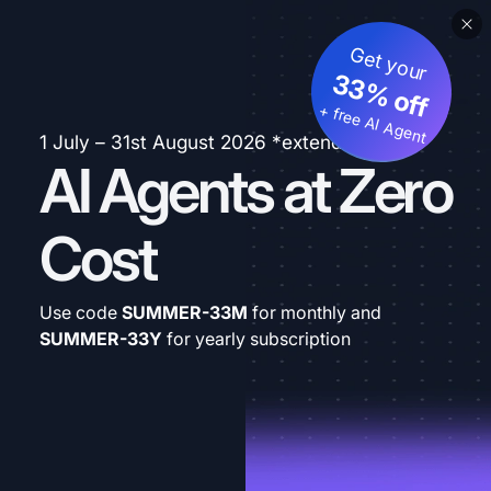
Get your
33% off
+ free AI Agent
1 July – 31st August 2026 *extended
AI Agents at Zero
Cost
Use code
SUMMER-33M
for monthly and
SUMMER-33Y
for yearly subscription