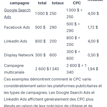
campagne
total
totaux
CPC
Google Search
1 000 $ ÷
1 000 $
250
4,00 $
Ads
250
500 $ ÷
Facebook Ads
500 $
290
1,72 $
290
800 $ ÷
LinkedIn Ads
800 $
200
4,00 $
200
300 $ ÷
Display Network
300 $
600
0,50 $
600
Campagne
2 600 $ ÷ 1
2 600 $
1 340
1,94 $
multicanale
340
Ces exemples démontrent comment le CPC varie
considérablement selon les plateformes publicitaires et
les types de campagnes. Les Google Search Ads et
LinkedIn Ads affichent généralement des CPC plus
élevés en raison de leur précision de ciblage et de