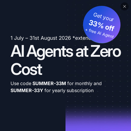
Get your
33% off
+ free AI Agent
1 July – 31st August 2026 *extended
AI Agents at Zero
Cost
Use code
SUMMER-33M
for monthly and
SUMMER-33Y
for yearly subscription