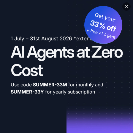
Get your
33% off
+ free AI Agent
1 July – 31st August 2026 *extended
AI Agents at Zero
Cost
Use code
SUMMER-33M
for monthly and
SUMMER-33Y
for yearly subscription