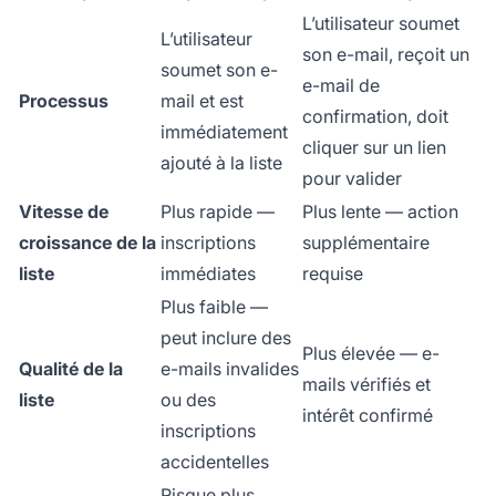
L’utilisateur soumet
L’utilisateur
son e-mail, reçoit un
soumet son e-
e-mail de
Processus
mail et est
confirmation, doit
immédiatement
cliquer sur un lien
ajouté à la liste
pour valider
Vitesse de
Plus rapide —
Plus lente — action
croissance de la
inscriptions
supplémentaire
liste
immédiates
requise
Plus faible —
peut inclure des
Plus élevée — e-
Qualité de la
e-mails invalides
mails vérifiés et
liste
ou des
intérêt confirmé
inscriptions
accidentelles
Risque plus