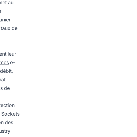
rmet au
s
anier
 taux de
ent leur
rmes
e-
débit,
hat
ns de
tection
e Sockets
on des
ustry