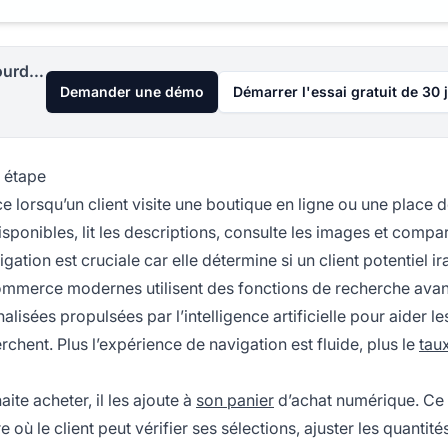
Lancez votre programme d'affiliation aujourd'hui
Demander une démo
Démarrer l'essai gratuit de 30 
 étape
orsqu’un client visite une boutique en ligne ou une place 
sponibles, lit les descriptions, consulte les images et compar
tion est cruciale car elle détermine si un client potentiel ir
-commerce modernes utilisent des fonctions de recherche ava
sées propulsées par l’intelligence artificielle pour aider les
chent. Plus l’expérience de navigation est fluide, plus le
tau
aite acheter, il les ajoute à
son panier
d’achat numérique. Ce 
le client peut vérifier ses sélections, ajuster les quantités