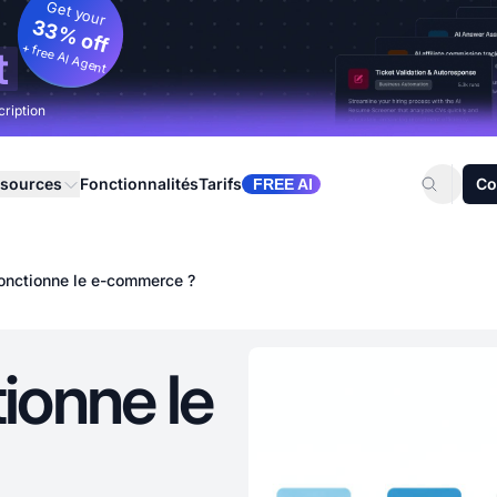
Get your
33% off
+ free AI Agent
t
cription
sources
Fonctionnalités
Tarifs
Co
FREE AI
nctionne le e-commerce ?
onne le