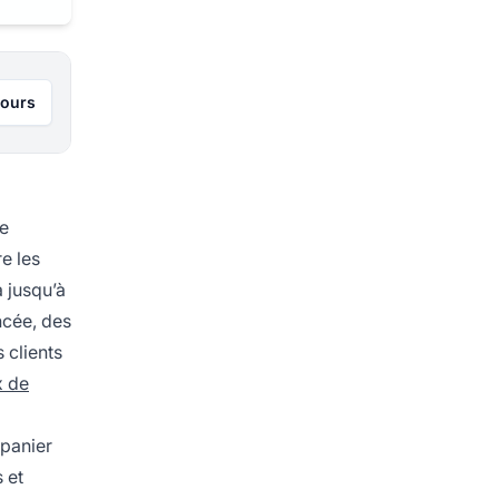
jours
de
e les
a jusqu’à
ncée, des
 clients
x de
panier
 et