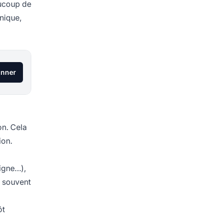
aucoup de
nique,
onner
on. Cela
ion.
ligne…),
, souvent
ôt