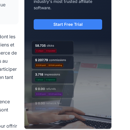
industry's most trusted affiliate
que
software.
Start Free Trial
ont les
iens et
merce de
s au
rticiper
n tant
ience
sont
ur offrir