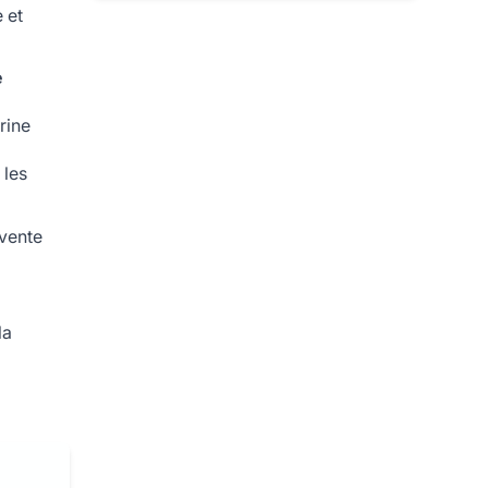
 et
e
trine
 les
rvente
a
la