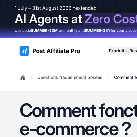
1 July – 31st August 2026 *extended
AI Agents at
Zero Cos
Use code
SUMMER-33M
for monthly and
SUMMER-33Y
for yearly subs
:site.title
Produit
Res
/
/
Questions fréquemment posées
Comment fo
Home
Comment foncti
e-commerce ?