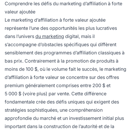
expérimentés recherchant des commissions
Comprendre les défis du marketing d’affiliation à forte
élevées, et des exigences d’entrée plus strictes
valeur ajoutée
telles qu’une présence en ligne établie et du
Le marketing d’affiliation à forte valeur ajoutée
contenu crédible. La réussite exige un
représente l’une des opportunités les plus lucratives
positionnement stratégique, la construction de
la confiance et des approches marketing
dans l’univers
du marketing
digital, mais il
sophistiquées.
s’accompagne d’obstacles spécifiques qui diffèrent
sensiblement des programmes d’affiliation classiques à
bas prix. Contrairement à la promotion de produits à
moins de 100 $, où le volume fait le succès, le marketing
d’affiliation à forte valeur se concentre sur des offres
premium généralement comprises entre 200 $ et
5 000 $ (voire plus) par vente. Cette différence
fondamentale crée des défis uniques qui exigent des
stratégies sophistiquées, une compréhension
approfondie du marché et un investissement initial plus
important dans la construction de l’autorité et de la