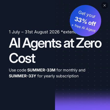
Get your
33% off
+ free AI Agent
1 July – 31st August 2026 *extended
AI Agents at Zero
Cost
Use code
SUMMER-33M
for monthly and
SUMMER-33Y
for yearly subscription